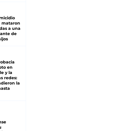
micidio
: mataron
das a una
lante de
hijos
robacia
oto en
le y la
as redes:
ndieron la
hasta
nse
u