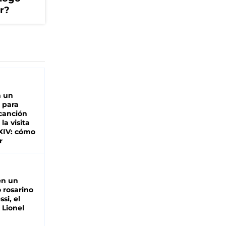
er?
n un
 para
 canción
 la visita
XIV: cómo
r
en un
 rosarino
si, el
 Lionel