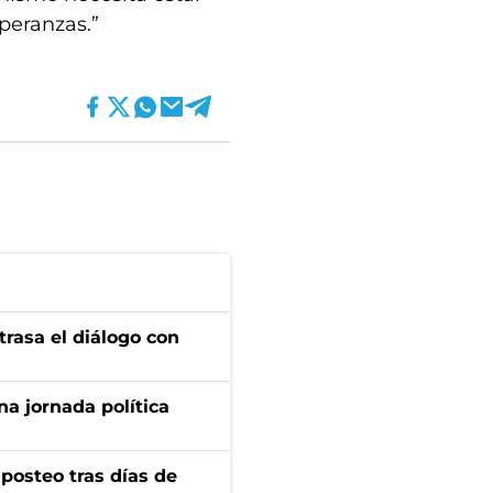
speranzas.”
a
trasa el diálogo con
a jornada política
osteo tras días de