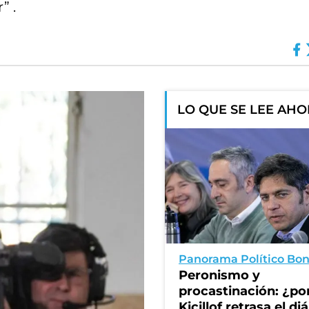
” .
LO QUE SE LEE AH
Panorama Político Bo
Peronismo y
procastinación: ¿po
Kicillof retrasa el di