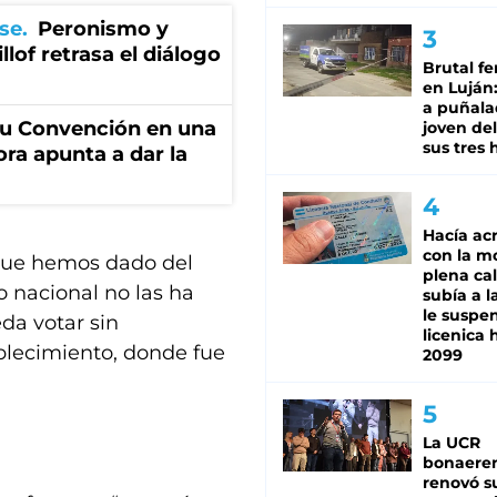
se
Peronismo y
llof retrasa el diálogo
Brutal fe
en Luján
a puñala
u Convención en una
joven de
sus tres 
ora apunta a dar la
Hacía ac
con la m
que hemos dado del
plena cal
 nacional no las ha
subía a l
le suspe
da votar sin
licenica 
ablecimiento, donde fue
2099
La UCR
bonaere
renovó s