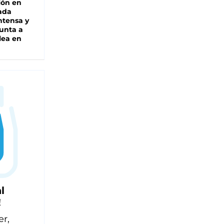
ión en
ada
intensa y
unta a
lea en
l
!
er,