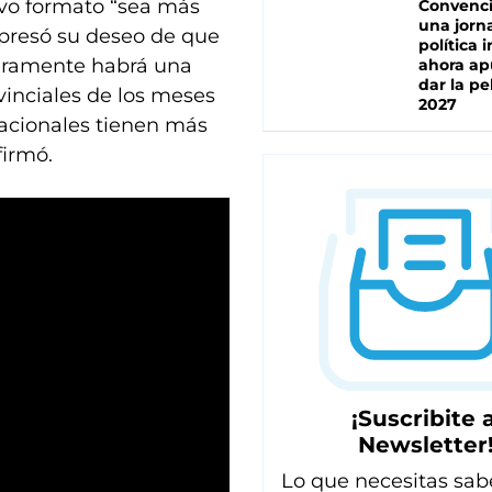
evo formato “sea más
Convenc
una jorn
xpresó su deseo de que
política 
guramente habrá una
ahora ap
dar la pe
vinciales de los meses
2027
nacionales tienen más
firmó.
¡Suscribite a
Newsletter
Lo que necesitas sab