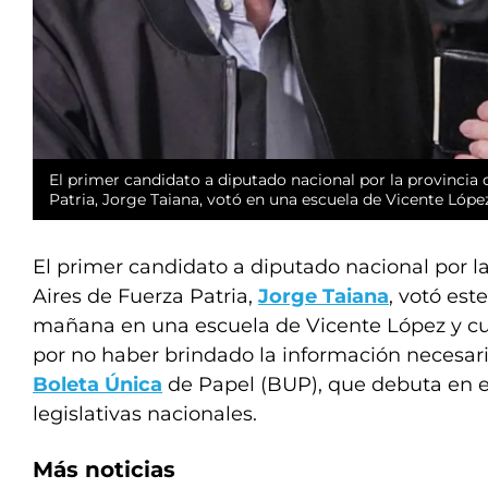
El primer candidato a diputado nacional por la provincia
Patria, Jorge Taiana, votó en una escuela de Vicente Lópe
El primer candidato a diputado nacional por l
Aires de Fuerza Patria,
Jorge Taiana
, votó est
mañana en una escuela de Vicente López y cu
por no haber brindado la información necesari
Boleta Única
de Papel (BUP), que debuta en e
legislativas nacionales.
Más noticias