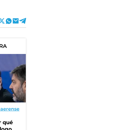
ORA
naerense
r qué
álogo