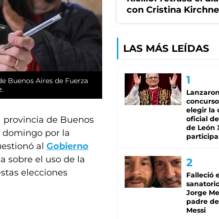
con Cristina Kirchn
LAS MÁS LEÍDAS
 de Buenos Aires de Fuerza
z.
Lanzaro
concurso
elegir la
a provincia de Buenos
oficial de
de León 
e domingo por la
participa
estionó al
Gobierno
a sobre el uso de la
stas elecciones
Falleció 
sanatorio
Jorge Mes
padre de
Messi