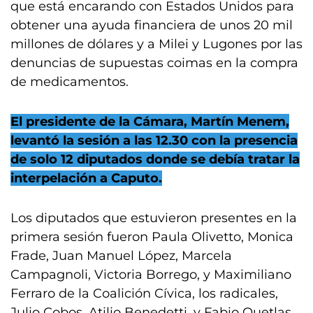
que está encarando con Estados Unidos para
obtener una ayuda financiera de unos 20 mil
millones de dólares y a Milei y Lugones por las
denuncias de supuestas coimas en la compra
de medicamentos.
El presidente de la Cámara, Martín Menem,
levantó la sesión a las 12.30 con la presencia
de solo 12 diputados donde se debía tratar la
interpelación a Caputo.
Los diputados que estuvieron presentes en la
primera sesión fueron Paula Olivetto, Monica
Frade, Juan Manuel López, Marcela
Campagnoli, Victoria Borrego, y Maximiliano
Ferraro de la Coalición Cívica, los radicales,
Julio Cobos, Atilio Benedetti, y Fabio Quetlas.