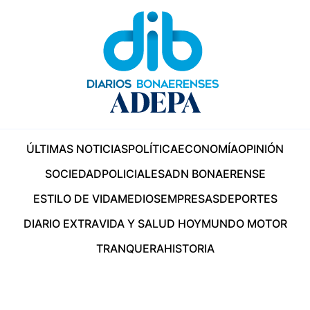
ÚLTIMAS NOTICIAS
POLÍTICA
ECONOMÍA
OPINIÓN
SOCIEDAD
POLICIALES
ADN BONAERENSE
ESTILO DE VIDA
MEDIOS
EMPRESAS
DEPORTES
DIARIO EXTRA
VIDA Y SALUD HOY
MUNDO MOTOR
TRANQUERA
HISTORIA