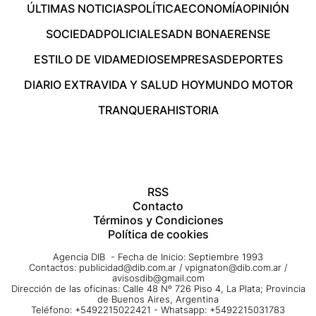
ÚLTIMAS NOTICIAS
POLÍTICA
ECONOMÍA
OPINIÓN
SOCIEDAD
POLICIALES
ADN BONAERENSE
ESTILO DE VIDA
MEDIOS
EMPRESAS
DEPORTES
DIARIO EXTRA
VIDA Y SALUD HOY
MUNDO MOTOR
TRANQUERA
HISTORIA
RSS
Contacto
Términos y Condiciones
Política de cookies
Agencia DIB - Fecha de Inicio: Septiembre 1993
Contactos:
publicidad@dib.com.ar
/
vpignaton@dib.com.ar
/
avisosdib@gmail.com
Dirección de las oficinas: Calle 48 Nº 726 Piso 4, La Plata; Provincia
de Buenos Aires, Argentina
Teléfono: +5492215022421 - Whatsapp: +5492215031783