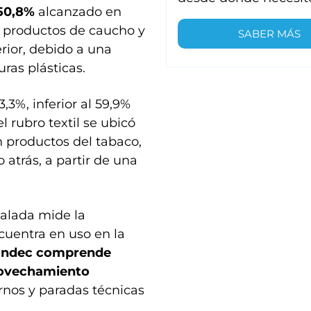
 50,8%
alcanzado en
 productos de caucho y
SABER MÁS
erior, debido a una
as plásticas.
,3%, inferior al 59,9%
 rubro textil se ubicó
n productos del tabaco,
 atrás, a partir de una
talada mide la
cuentra en uso en la
l Indec comprende
rovechamiento
rnos y paradas técnicas