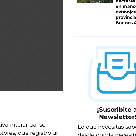
hectárea
en mano
extranjer
provinci
Buenos A
¡Suscribite a
Newsletter
iva interanual se
Lo que necesitas sab
ores, que registró un
desde donde necesit