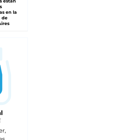
s están
s
as en la
a de
ires
l
!
er,
es