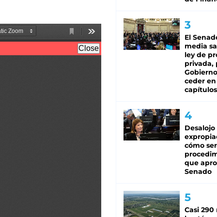
El Senad
media sa
ley de p
privada, 
Gobierno
ceder en
capítulos
Desalojo
expropia
cómo ser
procedi
que apro
Senado
Casi 290 