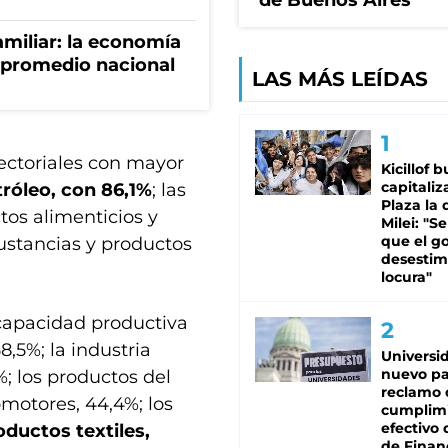
de Buenos Aires
miliar: la economía
 promedio nacional
LAS MÁS LEÍDAS
ectoriales con mayor
Kicillof 
capitaliz
tróleo, con 86,1%
; las
Plaza la 
tos alimenticios y
Milei: "S
que el g
 sustancias y productos
desestim
locura"
capacidad productiva
,5%; la industria
Universi
nuevo pa
%; los productos del
reclamo 
motores, 44,4%; los
cumplim
efectivo 
oductos textiles,
de Finan