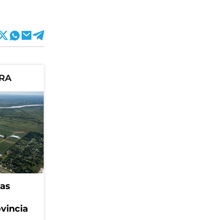
ORA
eas
ovincia