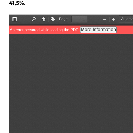
41,5%
.