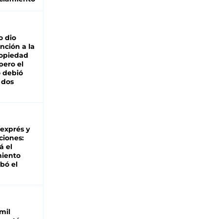
o dio
nción a la
ropiedad
pero el
 debió
 dos
 exprés y
ciones:
á el
miento
bó el
mil