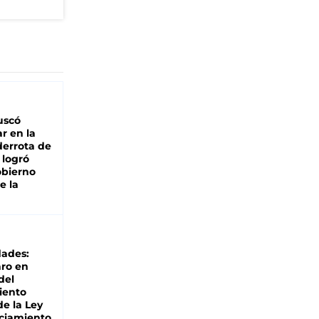
buscó
ar en la
derrota de
e logró
obierno
e la
dades:
ro en
del
iento
de la Ley
ciamiento