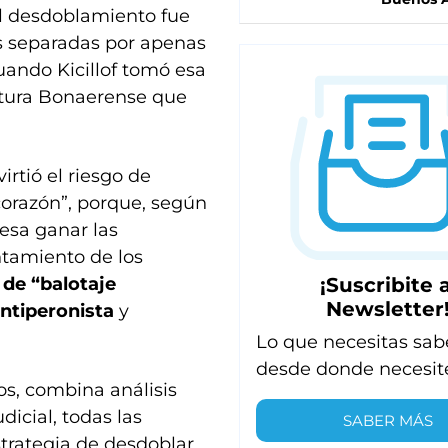
l desdoblamiento fue
es separadas por apenas
cuando Kicillof tomó esa
slatura Bonaerense que
tió el riesgo de
 corazón”, porque, según
esa ganar las
ntamiento de los
¡Suscribite a
de “balotaje
Newsletter
antiperonista
y
Lo que necesitas sab
desde donde necesit
os, combina análisis
icial, todas las
SABER MÁS
strategia de desdoblar,