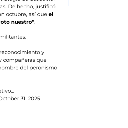
as. De hecho, justificó
n octubre, así que
el
voto nuestro"
.
ilitantes:
 reconocimiento y
 y compañeras que
n nombre del
peronismo
etivo…
October 31, 2025