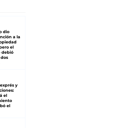
o dio
nción a la
ropiedad
pero el
 debió
 dos
 exprés y
ciones:
á el
miento
bó el