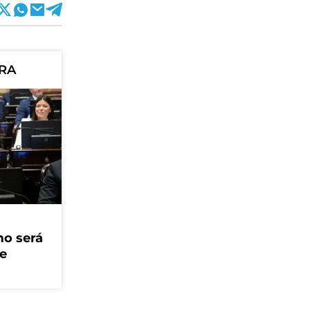
ORA
mo será
ue