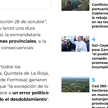
Conflicto
portuario
Gobierno 
la rebaja
ección 26 de octubre”
,
en las tar
prácticos
 y lanzó una dura
sí, la exmandataria
ones provinciales
, a la
San Caye
 consecuencias
para Gar
"el puebl
cansado
promesa
"todos los
incumpli
, Quintela de La Rioja,
n de Formosa) ganaron
que "la excepción de lo
Casi 290 
hectárea
dece a
un error político
en mano
ndo el desdoblamiento
".
extranjer
provinci
Buenos A