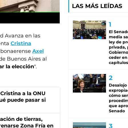
LAS MÁS LEÍDAS
El Senad
ad Avanza en las
media sa
ley de p
denta
Cristina
privada, 
 bonaerense
Axel
Gobierno
ceder en
 de Buenos Aires al
capítulos
ar la elección
".
Desalojo
expropia
 Cristina a la ONU
cómo ser
ué puede pasar si
procedi
que apro
Senado
zación de tierras,
renarse Zona Fría en