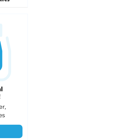
l
!
er,
es