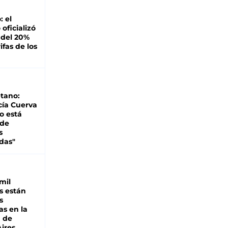
: el
oficializó
 del 20%
ifas de los
tano:
cía Cuerva
o está
 de
s
das"
mil
s están
s
as en la
a de
ires