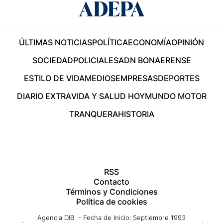
ÚLTIMAS NOTICIAS
POLÍTICA
ECONOMÍA
OPINIÓN
SOCIEDAD
POLICIALES
ADN BONAERENSE
ESTILO DE VIDA
MEDIOS
EMPRESAS
DEPORTES
DIARIO EXTRA
VIDA Y SALUD HOY
MUNDO MOTOR
TRANQUERA
HISTORIA
RSS
Contacto
Términos y Condiciones
Política de cookies
Agencia DIB - Fecha de Inicio: Septiembre 1993