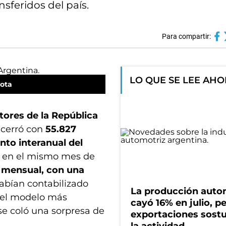
sferidos del país.
Para compartir:
LO QUE SE LEE AH
ota
ores de la República
 cerró con
55.827
nto interanual del
as en el mismo mes de
 mensual, con una
abían contabilizado
La producción auto
 el modelo más
cayó 16% en julio, pe
 se coló una sorpresa de
exportaciones sost