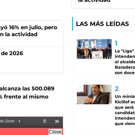
la actividad
LAS MÁS LEÍDAS
ó 16% en julio, pero
n la actividad
La "Liga"
 de 2026
intende
al alcald
Baradero
son doce
alcanza las 500.089
4% frente al mismo
Un minis
Kicillof 
que será
candidat
intenden
que vien