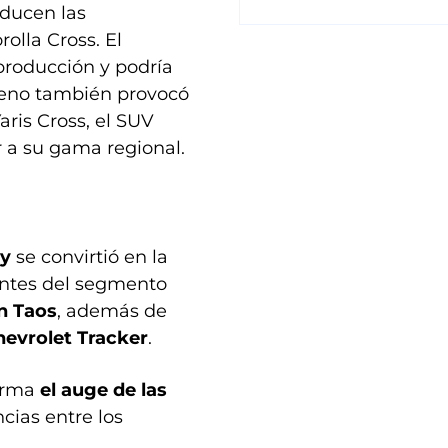
oducen las
rolla Cross. El
producción y podría
meno también provocó
ris Cross, el SUV
 a su gama regional.
ry
se convirtió en la
entes del segmento
n Taos
, además de
hevrolet Tracker
.
firma
el auge de las
ncias entre los