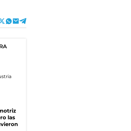
ORA
motriz
ro las
uvieron