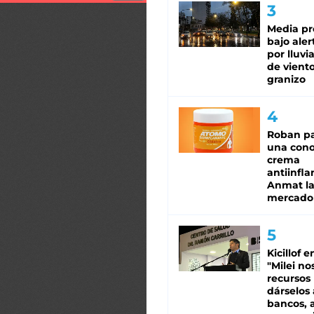
Media pr
bajo aler
por lluvi
de viento
granizo
Roban pa
una cono
crema
antiinfla
Anmat la 
mercado
Kicillof e
"Milei no
recursos
dárselos 
bancos, a