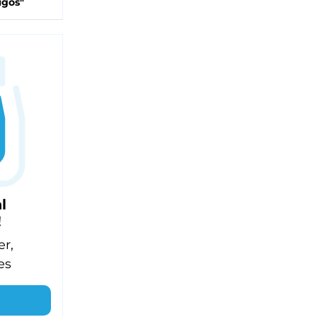
igos"
l
!
er,
es