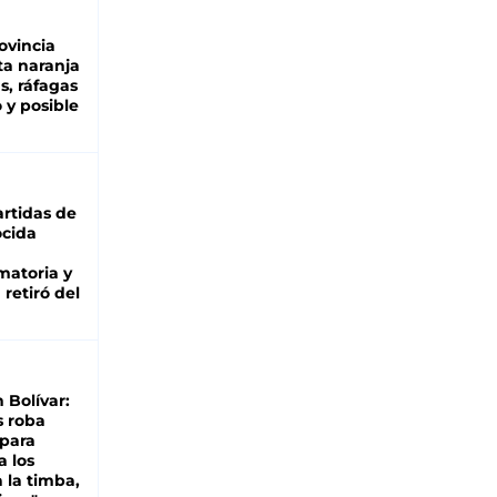
ovincia
ta naranja
as, ráfagas
 y posible
rtidas de
cida
matoria y
retiró del
n Bolívar:
s roba
 para
a los
 la timba,