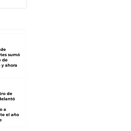
 de
ntes sumó
e de
 y ahora
tro de
adelantó
o a
te el año
e