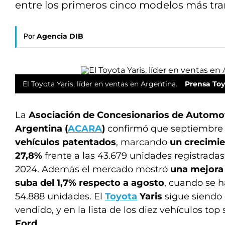
entre los primeros cinco modelos más tran
Por
Agencia DIB
El Toyota Yaris, líder en ventas en Argentina.
Prensa Toy
La
Asociación de Concesionarios de Automot
Argentina (
ACARA
)
confirmó que septiembre
vehículos patentados
, marcando
un crecimie
27,8%
frente a las 43.679 unidades registrad
2024. Además el mercado mostró
una mejora
suba del 1,7% respecto a agosto
, cuando se h
54.888 unidades. El
Toyota
Yaris
sigue siendo
vendido, y en la lista de los diez vehículos top
Ford
.