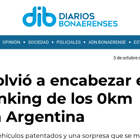
OPINIÓN
SOCIEDAD
POLICIALES
ADN BONAERENSE
ES
3 de octubre 
volvió a encabezar
ánking de los 0km
 Argentina
ehículos patentados y una sorpresa que se m