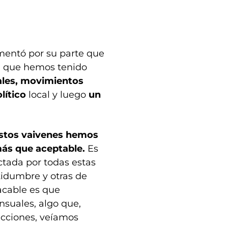
mentó por su parte que
l que hemos tenido
ales, movimientos
lítico
local y luego
un
estos vaivenes hemos
ás que aceptable.
Es
ctada por todas estas
tidumbre y otras de
acable es que
suales, algo que,
ecciones, veíamos