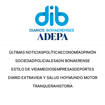
ÚLTIMAS NOTICIAS
POLÍTICA
ECONOMÍA
OPINIÓN
SOCIEDAD
POLICIALES
ADN BONAERENSE
ESTILO DE VIDA
MEDIOS
EMPRESAS
DEPORTES
DIARIO EXTRA
VIDA Y SALUD HOY
MUNDO MOTOR
TRANQUERA
HISTORIA