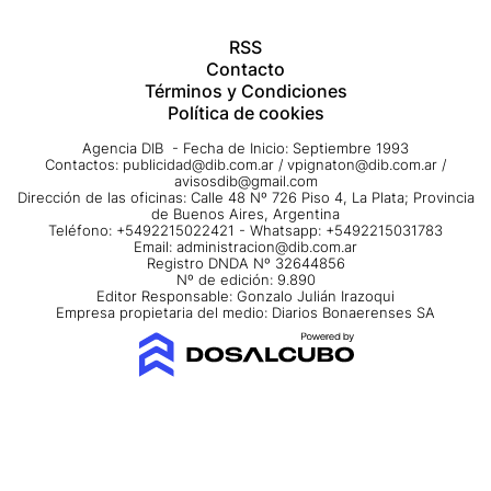
RSS
Contacto
Términos y Condiciones
Política de cookies
Agencia DIB - Fecha de Inicio: Septiembre 1993
Contactos:
publicidad@dib.com.ar
/
vpignaton@dib.com.ar
/
avisosdib@gmail.com
Dirección de las oficinas: Calle 48 Nº 726 Piso 4, La Plata; Provincia
de Buenos Aires, Argentina
Teléfono: +5492215022421 - Whatsapp: +5492215031783
Email:
administracion@dib.com.ar
Registro DNDA Nº 32644856
Nº de edición: 9.890
Editor Responsable: Gonzalo Julián Irazoqui
Empresa propietaria del medio: Diarios Bonaerenses SA