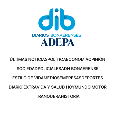
ÚLTIMAS NOTICIAS
POLÍTICA
ECONOMÍA
OPINIÓN
SOCIEDAD
POLICIALES
ADN BONAERENSE
ESTILO DE VIDA
MEDIOS
EMPRESAS
DEPORTES
DIARIO EXTRA
VIDA Y SALUD HOY
MUNDO MOTOR
TRANQUERA
HISTORIA