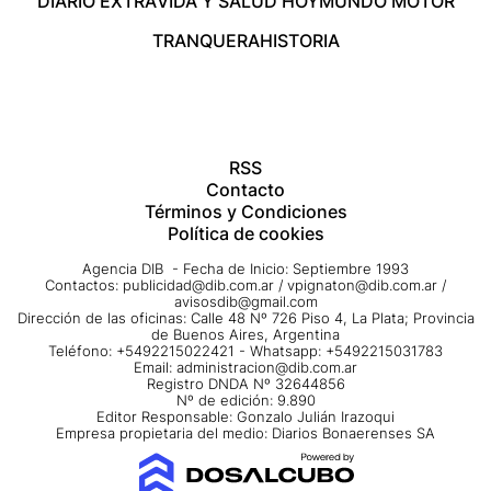
DIARIO EXTRA
VIDA Y SALUD HOY
MUNDO MOTOR
TRANQUERA
HISTORIA
RSS
Contacto
Términos y Condiciones
Política de cookies
Agencia DIB - Fecha de Inicio: Septiembre 1993
Contactos:
publicidad@dib.com.ar
/
vpignaton@dib.com.ar
/
avisosdib@gmail.com
Dirección de las oficinas: Calle 48 Nº 726 Piso 4, La Plata; Provincia
de Buenos Aires, Argentina
Teléfono: +5492215022421 - Whatsapp: +5492215031783
Email:
administracion@dib.com.ar
Registro DNDA Nº 32644856
Nº de edición: 9.890
Editor Responsable: Gonzalo Julián Irazoqui
Empresa propietaria del medio: Diarios Bonaerenses SA