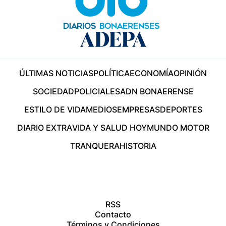
ÚLTIMAS NOTICIAS
POLÍTICA
ECONOMÍA
OPINIÓN
SOCIEDAD
POLICIALES
ADN BONAERENSE
ESTILO DE VIDA
MEDIOS
EMPRESAS
DEPORTES
DIARIO EXTRA
VIDA Y SALUD HOY
MUNDO MOTOR
TRANQUERA
HISTORIA
RSS
Contacto
Términos y Condiciones