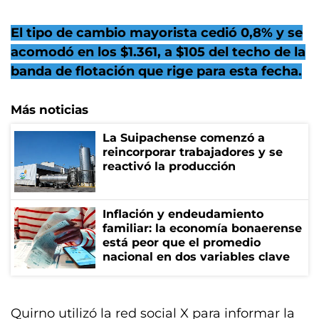
El tipo de cambio mayorista cedió 0,8% y se
acomodó en los $1.361, a $105 del techo de la
banda de flotación que rige para esta fecha.
Más noticias
La Suipachense comenzó a
reincorporar trabajadores y se
reactivó la producción
Inflación y endeudamiento
familiar: la economía bonaerense
está peor que el promedio
nacional en dos variables clave
Quirno utilizó la red social X para informar la