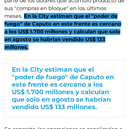
parte de los dólares que acumuló producto de
sus "compras en bloque" en los últimos
meses.
En la City estiman que el "poder de
fuego" de Caputo en este frente es cercano
a los US$ 1.700 millones y calculan que solo
en agosto se habrían vendido US$ 133
millones.
En la City estiman que el
"poder de fuego" de Caputo en
este frente es cercano a los
US$ 1.700 millones y calculan
que solo en agosto se habrían
vendido US$ 133 millones.