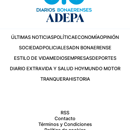
ÚLTIMAS NOTICIAS
POLÍTICA
ECONOMÍA
OPINIÓN
SOCIEDAD
POLICIALES
ADN BONAERENSE
ESTILO DE VIDA
MEDIOS
EMPRESAS
DEPORTES
DIARIO EXTRA
VIDA Y SALUD HOY
MUNDO MOTOR
TRANQUERA
HISTORIA
RSS
Contacto
Términos y Condiciones