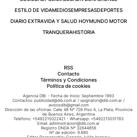
ESTILO DE VIDA
MEDIOS
EMPRESAS
DEPORTES
DIARIO EXTRA
VIDA Y SALUD HOY
MUNDO MOTOR
TRANQUERA
HISTORIA
RSS
Contacto
Términos y Condiciones
Política de cookies
Agencia DIB - Fecha de Inicio: Septiembre 1993
Contactos:
publicidad@dib.com.ar
/
vpignaton@dib.com.ar
/
avisosdib@gmail.com
Dirección de las oficinas: Calle 48 Nº 726 Piso 4, La Plata; Provincia
de Buenos Aires, Argentina
Teléfono: +5492215022421 - Whatsapp: +5492215031783
Email:
administracion@dib.com.ar
Registro DNDA Nº 32644856
Nº de edición: 9.890
Editor Responsable: Gonzalo Julián Irazoqui