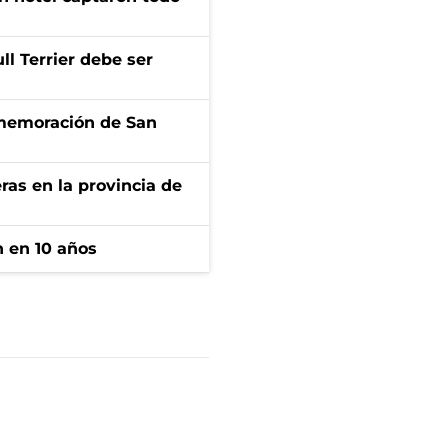
l Terrier debe ser
onmemoración de San
ras en la provincia de
n en 10 años