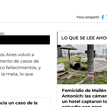
Para compartir:
LO QUE SE LEE AH
s Aires volvió a
emento de casos de
nco fallecimientos, y
 la meta, lo que
Femicidio de Mailén
Antonich: las cámar
un hotel captaron t
cia un caso de la