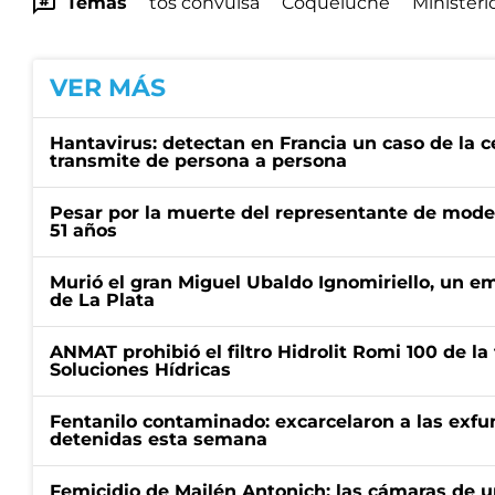
Temas
tos convulsa
Coqueluche
Ministeri
VER MÁS
Hantavirus: detectan en Francia un caso de la 
transmite de persona a persona
Pesar por la muerte del representante de mode
51 años
Murió el gran Miguel Ubaldo Ignomiriello, un 
de La Plata
ANMAT prohibió el filtro Hidrolit Romi 100 de l
Soluciones Hídricas
Fentanilo contaminado: excarcelaron a las exf
detenidas esta semana
Femicidio de Mailén Antonich: las cámaras de u