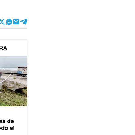
ORA
as de
odo el