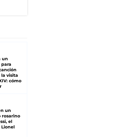
n un
 para
 canción
 la visita
XIV: cómo
r
en un
 rosarino
si, el
 Lionel