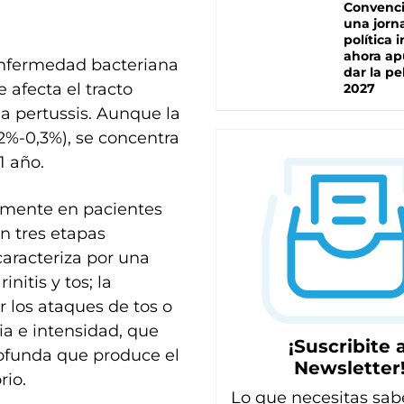
Convenc
una jorn
política 
ahora ap
enfermedad bacteriana
dar la pe
afecta el tracto
2027
la pertussis. Aunque la
,2%-0,3%), se concentra
1 año.
nmente en pacientes
n tres etapas
 caracteriza por una
nitis y tos; la
 los ataques de tos o
a e intensidad, que
¡Suscribite a
ofunda que produce el
Newsletter
rio.
Lo que necesitas sab