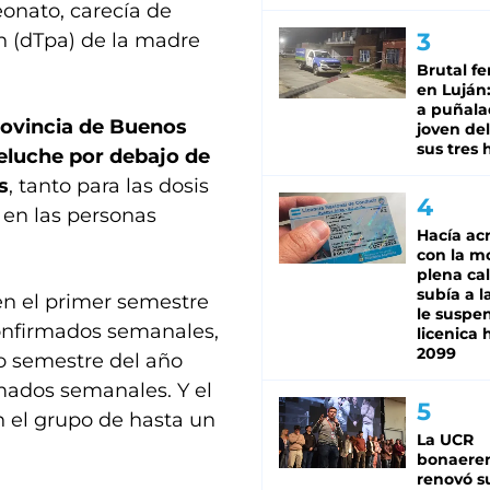
eonato, carecía de
n (dTpa) de la madre
Brutal fe
en Luján
a puñala
rovincia de Buenos
joven de
sus tres 
eluche por debajo de
s
, tanto para las dosis
 en las personas
Hacía ac
con la m
plena cal
subía a l
en el primer semestre
le suspe
confirmados semanales,
licenica 
2099
o semestre del año
mados semanales. Y el
n el grupo de hasta un
La UCR
bonaere
renovó s