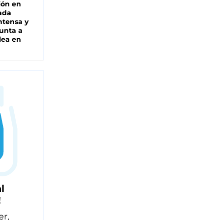
ión en
ada
intensa y
unta a
lea en
l
!
er,