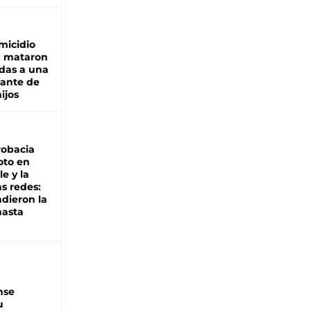
micidio
: mataron
das a una
lante de
hijos
robacia
oto en
le y la
as redes:
ndieron la
hasta
nse
u