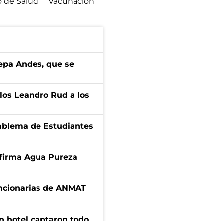
o de Salud
Vacunación
cepa Andes, que se
los Leandro Rud a los
emblema de Estudiantes
a firma Agua Pureza
uncionarias de ANMAT
n hotel captaron todo