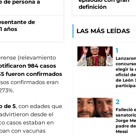
episodio con gran
e de persona a
definición
esentante de
1 años
LAS MÁS LEÍDAS
erense (relevamiento
Lanzaro
concurso
otificaron 984 casos
elegir la
35 fueron confirmados
oficial de
de León 
asos confirmados eran
participa
 273%.
o de 5
, con edades que
Falleció 
advirtieron desde el
sanatorio
Jorge Mes
co casos estaban en
padre de
aban con vacunas
Messi