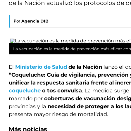
de la Nación actualizó los protocolos de d
Por
Agencia DIB
La vacunación es la medida de prevención más eficaz con
El
Ministerio de Salud
de la Nación
lanzó el d
“Coqueluche: Guía de vigilancia, prevención 
unificar la respuesta sanitaria frente al inc
coqueluche
o tos convulsa
. La medida surge 
marcado por
coberturas de vacunación desi
provincias y la
necesidad de proteger a los la
presenta mayor riesgo de mortalidad.
Más noticias