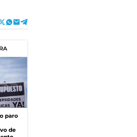
ORA
o paro
ivo de