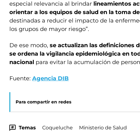
especial relevancia al brindar
lineamientos ac
orientar a los equipos de salud en la toma de
destinadas a reducir el impacto de la enferm
los grupos de mayor riesgo”.
De ese modo,
se actualizan las definiciones
se ordena la vigilancia epidemiológica en todo
nacional
para evitar la acumulación de person
Fuente:
Agencia DIB
Para compartir en redes
Temas
Coqueluche
Ministerio de Salud