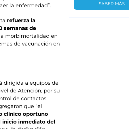
SABER MÁS
aer la enfermedad”.
nta
refuerza la
20 semanas de
 la morbimortalidad en
uemas de vacunación en
tá dirigida a equipos de
ivel de Atención, por su
ontrol de contactos
gregaron que “el
 clínico oportuno
l
inicio inmediato del