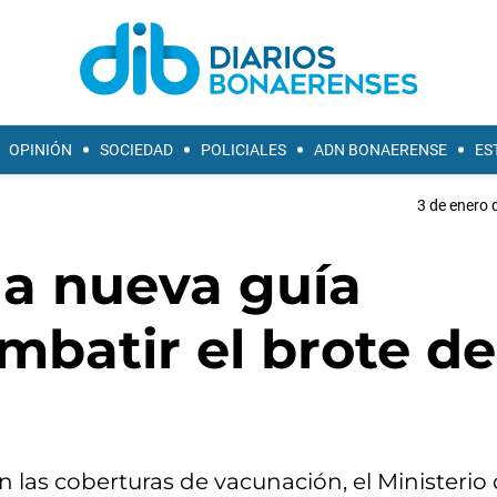
OPINIÓN
SOCIEDAD
POLICIALES
ADN BONAERENSE
ES
3 de enero 
na nueva guía
mbatir el brote de
 las coberturas de vacunación, el Ministerio