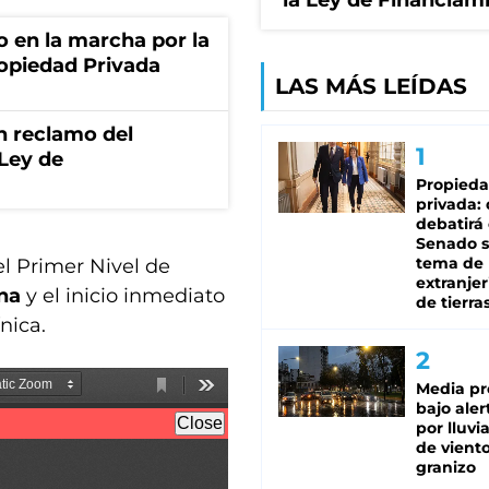
la Ley de Financiam
o en la marcha por la
ropiedad Privada
LAS MÁS LEÍDAS
n reclamo del
 Ley de
Propied
privada:
debatirá 
Senado s
tema de 
l Primer Nivel de
extranjer
na
y el inicio inmediato
de tierra
nica.
Media pr
bajo aler
por lluvi
de viento
granizo