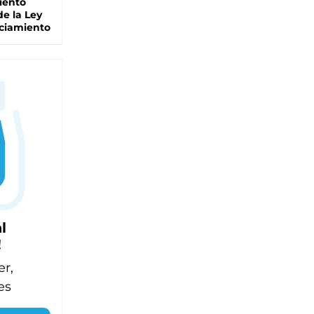
iento
de la Ley
ciamiento
l
!
er,
es