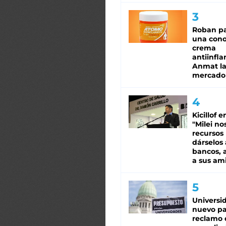
Roban pa
una cono
crema
antiinfla
Anmat la 
mercado
Kicillof e
"Milei no
recursos
dárselos 
bancos, a
a sus am
Universi
nuevo pa
reclamo 