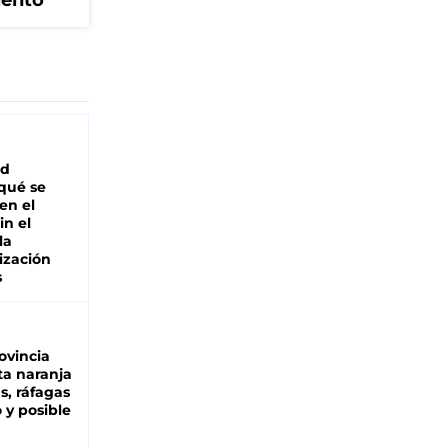
iento
ad
 qué se
en el
in el
la
ización
s
ovincia
ta naranja
as, ráfagas
 y posible