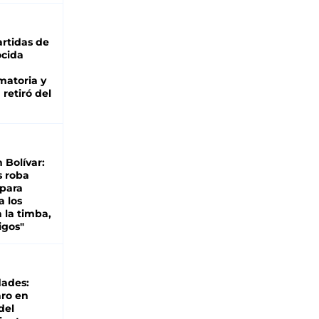
rtidas de
cida
matoria y
retiró del
n Bolívar:
s roba
 para
a los
 la timba,
igos"
dades:
ro en
del