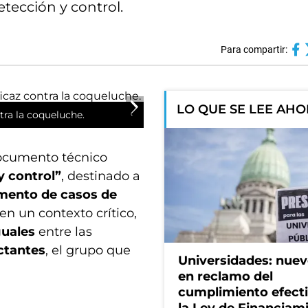
etección y control.
Para compartir:
LO QUE SE LEE AH
tra la coqueluche.
ocumento técnico
y control”
, destinado a
remento de casos de
en un contexto crítico,
guales
entre las
ctantes
, el grupo que
Universidades: nuev
en reclamo del
cumplimiento efect