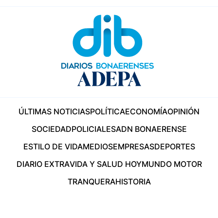
ÚLTIMAS NOTICIAS
POLÍTICA
ECONOMÍA
OPINIÓN
SOCIEDAD
POLICIALES
ADN BONAERENSE
ESTILO DE VIDA
MEDIOS
EMPRESAS
DEPORTES
DIARIO EXTRA
VIDA Y SALUD HOY
MUNDO MOTOR
TRANQUERA
HISTORIA