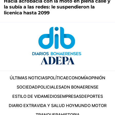
Hacía acrobacia con la moto en plena calle y
la subía a las redes: le suspendieron la
licenica hasta 2099
ÚLTIMAS NOTICIAS
POLÍTICA
ECONOMÍA
OPINIÓN
SOCIEDAD
POLICIALES
ADN BONAERENSE
ESTILO DE VIDA
MEDIOS
EMPRESAS
DEPORTES
DIARIO EXTRA
VIDA Y SALUD HOY
MUNDO MOTOR
TRANQUERA
HISTORIA