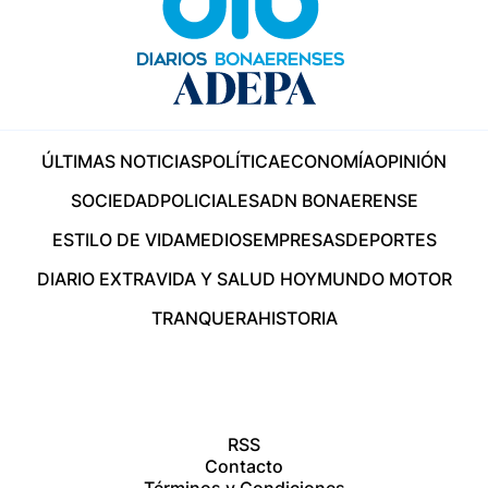
ÚLTIMAS NOTICIAS
POLÍTICA
ECONOMÍA
OPINIÓN
SOCIEDAD
POLICIALES
ADN BONAERENSE
ESTILO DE VIDA
MEDIOS
EMPRESAS
DEPORTES
DIARIO EXTRA
VIDA Y SALUD HOY
MUNDO MOTOR
TRANQUERA
HISTORIA
RSS
Contacto