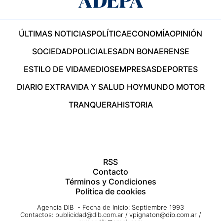
ÚLTIMAS NOTICIAS
POLÍTICA
ECONOMÍA
OPINIÓN
SOCIEDAD
POLICIALES
ADN BONAERENSE
ESTILO DE VIDA
MEDIOS
EMPRESAS
DEPORTES
DIARIO EXTRA
VIDA Y SALUD HOY
MUNDO MOTOR
TRANQUERA
HISTORIA
RSS
Contacto
Términos y Condiciones
Política de cookies
Agencia DIB - Fecha de Inicio: Septiembre 1993
Contactos:
publicidad@dib.com.ar
/
vpignaton@dib.com.ar
/