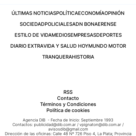
ÚLTIMAS NOTICIAS
POLÍTICA
ECONOMÍA
OPINIÓN
SOCIEDAD
POLICIALES
ADN BONAERENSE
ESTILO DE VIDA
MEDIOS
EMPRESAS
DEPORTES
DIARIO EXTRA
VIDA Y SALUD HOY
MUNDO MOTOR
TRANQUERA
HISTORIA
RSS
Contacto
Términos y Condiciones
Política de cookies
Agencia DIB - Fecha de Inicio: Septiembre 1993
Contactos:
publicidad@dib.com.ar
/
vpignaton@dib.com.ar
/
avisosdib@gmail.com
Dirección de las oficinas: Calle 48 Nº 726 Piso 4, La Plata; Provincia