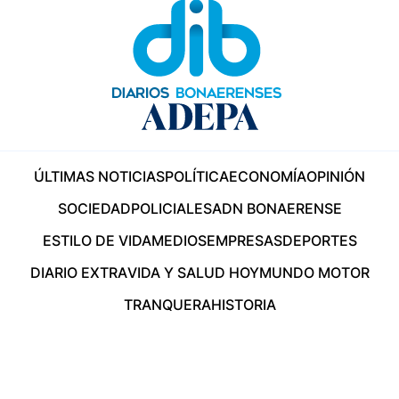
ÚLTIMAS NOTICIAS
POLÍTICA
ECONOMÍA
OPINIÓN
SOCIEDAD
POLICIALES
ADN BONAERENSE
ESTILO DE VIDA
MEDIOS
EMPRESAS
DEPORTES
DIARIO EXTRA
VIDA Y SALUD HOY
MUNDO MOTOR
TRANQUERA
HISTORIA