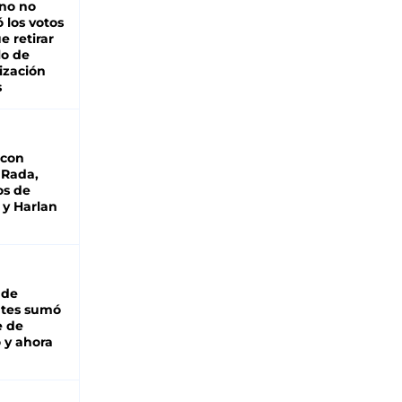
rno no
 los votos
e retirar
lo de
ización
s
 con
 Rada,
os de
 y Harlan
 de
ntes sumó
e de
 y ahora