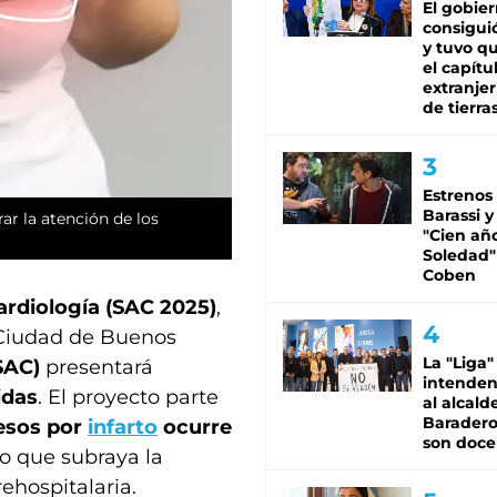
El gobie
consiguió
y tuvo qu
el capítu
extranjer
de tierra
Estrenos
Barassi y
ar la atención de los
"Cien añ
Soledad"
Coben
ardiología (SAC 2025)
,
a Ciudad de Buenos
La "Liga"
SAC)
presentará
intende
idas
. El proyecto parte
al alcald
Baradero
esos por
infarto
ocurre
son doce
 lo que subraya la
ehospitalaria.