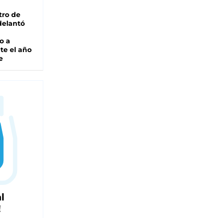
tro de
adelantó
o a
te el año
e
l
!