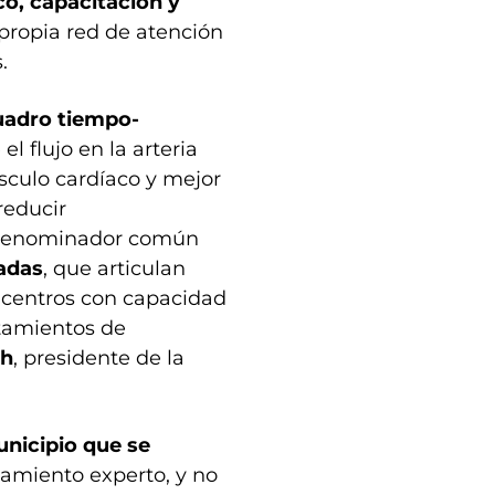
co, capacitación y
propia red de atención
.
cuadro tiempo-
l flujo en la arteria
sculo cardíaco y mejor
reducir
l denominador común
nadas
, que articulan
n centros con capacidad
atamientos de
ch
, presidente de la
unicipio que se
amiento experto, y no