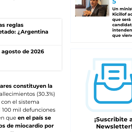
Un minis
Kicillof 
que será
as reglas
candidat
intenden
uetado: ¿Argentina
que vien
de agosto de 2026
ares constituyen la
fallecimientos (30.3%)
 con el sistema
si 100 mil defunciones
ren que
en el país se
¡Suscribite a
os de miocardio por
Newsletter