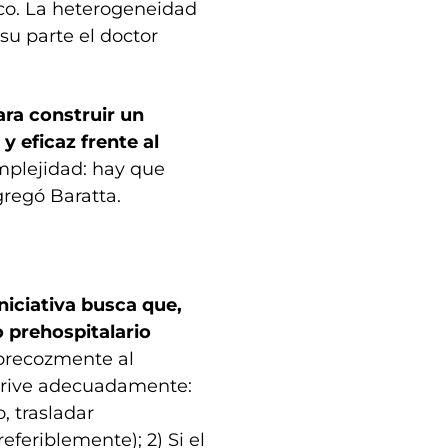
o. La heterogeneidad
 su parte el doctor
ara construir un
y eficaz frente al
omplejidad: hay que
gregó Baratta.
iniciativa busca que,
 prehospitalario
 precozmente al
 derive adecuadamente:
o, trasladar
eferiblemente); 2) Si el