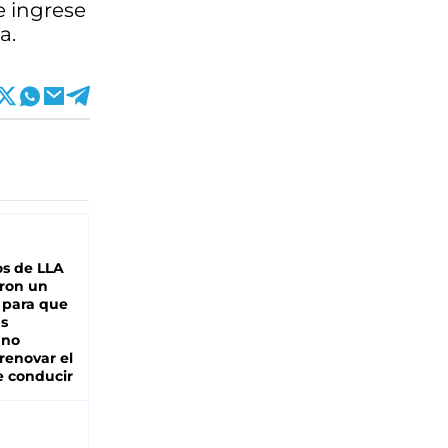
e ingrese
a.
s de LLA
ron un
 para que
as
 no
renovar el
e conducir