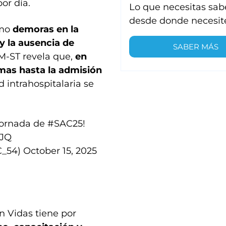
or día.
Lo que necesitas sab
desde donde necesit
omo
demoras en la
 y la ausencia de
SABER MÁS
M-ST revela que,
en
omas hasta la admisión
d intrahospitalaria se
jornada de
#SAC25
!
IJQ
C_54)
October 15, 2025
n Vidas tiene por