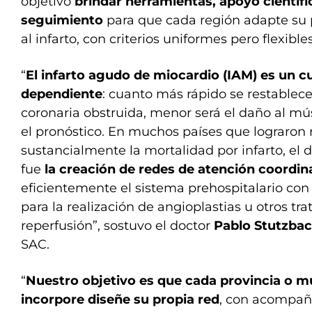
objetivo
brindar herramientas, apoyo científi
seguimiento
para que cada región adapte su 
al infarto, con criterios uniformes pero flexibles
“
El infarto agudo de miocardio (IAM) es un 
dependiente
: cuanto más rápido se restablece e
coronaria obstruida, menor será el daño al mú
el pronóstico. En muchos países que lograron 
sustancialmente la mortalidad por infarto, e
fue
la creación de redes de atención coordi
eficientemente el sistema prehospitalario co
para la realización de angioplastias u otros tr
reperfusión”, sostuvo el doctor
Pablo Stutzba
SAC.
“
Nuestro objetivo es que cada provincia o m
incorpore diseñe su propia red
, con acompañ