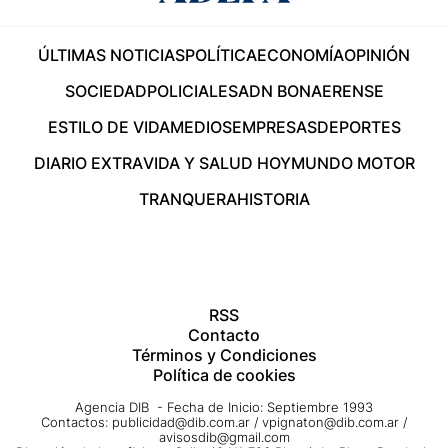
ÚLTIMAS NOTICIAS
POLÍTICA
ECONOMÍA
OPINIÓN
SOCIEDAD
POLICIALES
ADN BONAERENSE
ESTILO DE VIDA
MEDIOS
EMPRESAS
DEPORTES
DIARIO EXTRA
VIDA Y SALUD HOY
MUNDO MOTOR
TRANQUERA
HISTORIA
RSS
Contacto
Términos y Condiciones
Política de cookies
Agencia DIB - Fecha de Inicio: Septiembre 1993
Contactos:
publicidad@dib.com.ar
/
vpignaton@dib.com.ar
/
avisosdib@gmail.com