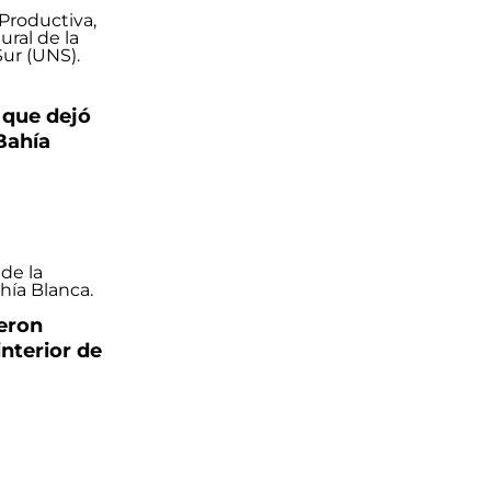
 que dejó
Bahía
ieron
interior de