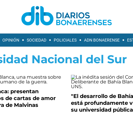
OPINIÓN
SOCIEDAD
POLICIALES
ADN BONAERENSE
ES
sidad Nacional del Sur
nca: presentan
"El desarrollo de Bahí
s de cartas de amor
está profundamente v
ra de Malvinas
su universidad pública