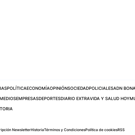
IAS
POLÍTICA
ECONOMÍA
OPINIÓN
SOCIEDAD
POLICIALES
ADN BONA
MEDIOS
EMPRESAS
DEPORTES
DIARIO EXTRA
VIDA Y SALUD HOY
M
STORIA
ipción Newsletter
Historia
Términos y Condiciones
Política de cookies
RSS