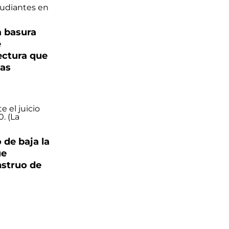
a basura
e
ectura que
das
 de baja la
ue
nstruo de