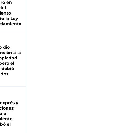
ro en
del
iento
de la Ley
ciamiento
o dio
nción a la
ropiedad
pero el
 debió
 dos
 exprés y
ciones:
á el
miento
bó el