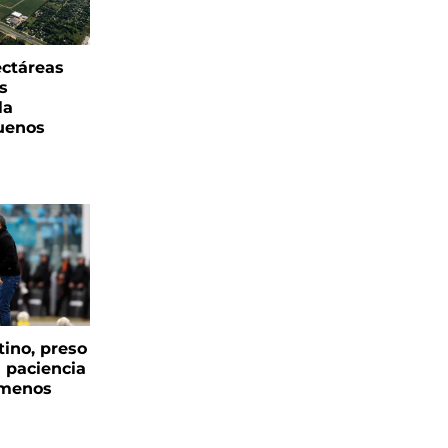
ectáreas
s
la
uenos
tino, preso
a paciencia
 menos