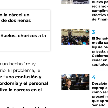
nuevo pa
reclamo 
cumplim
 la cárcel un
efectivo 
de Finan
 de dos nenas
ñuelos, chorizos a la
El Senad
s
media sa
ley de p
privada, 
Gobierno
ceder en
mo un hecho “muy
capítulos
io. El problema, le
or “una confusión y
ordomía y el personal
Desalojo
expropia
iza la carrera en el
cómo ser
procedi
que apro
Senado