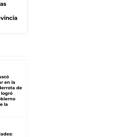
eas
ovincia
buscó
ar en la
derrota de
e logró
obierno
e la
dades: