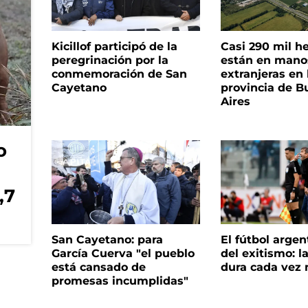
Kicillof participó de la
Casi 290 mil h
peregrinación por la
están en mano
conmemoración de San
extranjeras en 
Cayetano
provincia de B
Aires
o
,7
San Cayetano: para
El fútbol argen
García Cuerva "el pueblo
del exitismo: l
está cansado de
dura cada vez
promesas incumplidas"