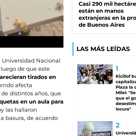
Casi 290 mil hectár
están en manos
extranjeras en la pr
de Buenos Aires
LAS MÁS LEÍDAS
a Universidad Nacional
s luego de que este
Kicillof 
parecieran tirados en
capitaliz
rrido afecta
Plaza la 
Milei: "S
e distintos años, que
que el g
quetas en un aula para
desestim
locura"
oy las hallaron
la basura, de acuerdo
Universi