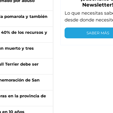
denado por abuso
Newsletter
Lo que necesitas sab
 la pomarola y también
desde donde necesit
l 40% de los recursos y
SABER MÁS
un muerto y tres
l Terrier debe ser
onmemoración de San
ras en la provincia de
n en 10 años