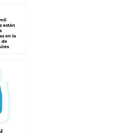
mil
s están
s
as en la
a de
ires
l