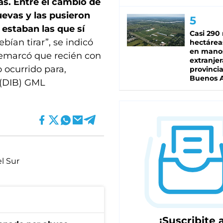
s. Entre el cambio de
uevas y las pusieron
estaban las que sí
Casi 290 
bían tirar”, se indicó
hectárea
en mano
 remarcó que recién con
extranjer
 ocurrido para,
provinci
Buenos A
 (DIB) GML
l Sur
¡Suscribite a