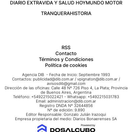
DIARIO EXTRA
VIDA Y SALUD HOY
MUNDO MOTOR
TRANQUERA
HISTORIA
RSS
Contacto
Términos y Condiciones
Política de cookies
Agencia DIB - Fecha de Inicio: Septiembre 1993
Contactos:
publicidad@dib.com.ar
/
vpignaton@dib.com.ar
/
avisosdib@gmail.com
Dirección de las oficinas: Calle 48 Nº 726 Piso 4, La Plata; Provincia
de Buenos Aires, Argentina
Teléfono: +5492215022421 - Whatsapp: +5492215031783
Email:
administracion@dib.com.ar
Registro DNDA Nº 32644856
Nº de edición: 9.890
Editor Responsable: Gonzalo Julián Irazoqui
Empresa propietaria del medio: Diarios Bonaerenses SA