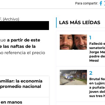
Para compartir:
LAS MÁS LEÍDAS
 que
a partir de este
Falleció 
 las naftas de la
sanatorio
Jorge Mes
 referencia el precio
padre de
Messi
Brutal fe
miliar: la economía
en Luján
 promedio nacional
a puñala
joven de
sus tres 
n en manos