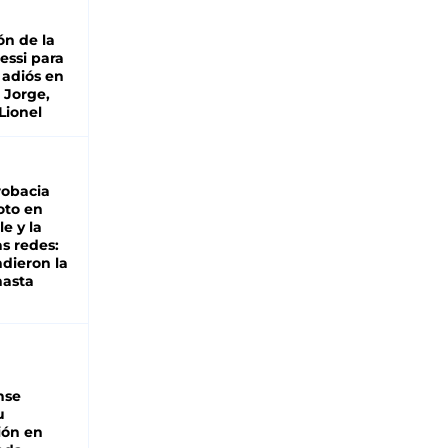
ón de la
essi para
 adiós en
 Jorge,
Lionel
robacia
oto en
le y la
as redes:
ndieron la
hasta
nse
u
ión en