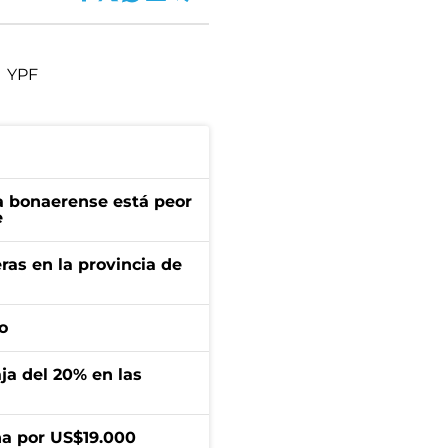
YPF
a bonaerense está peor
e
ras en la provincia de
o
aja del 20% en las
a por US$19.000