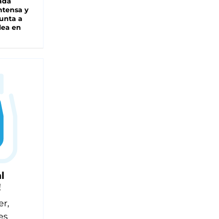
ada
intensa y
unta a
lea en
l
!
er,
es