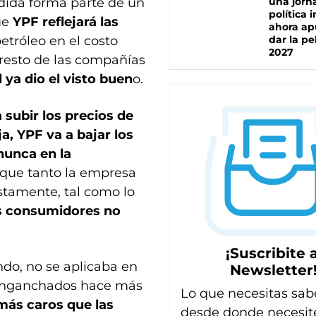
dida forma parte de un
una jorn
política 
ue
YPF reflejará las
ahora ap
etróleo en el costo
dar la pe
2027
l resto de las compañías
l ya dio el visto buen
o.
 subir los precios de
ja, YPF va a bajar los
nunca en la
r que tanto la empresa
stamente, tal como lo
os consumidores no
¡Suscribite a
do, no se aplicaba en
Newsletter
senganchados hace más
Lo que necesitas sab
más caros que las
desde donde necesit