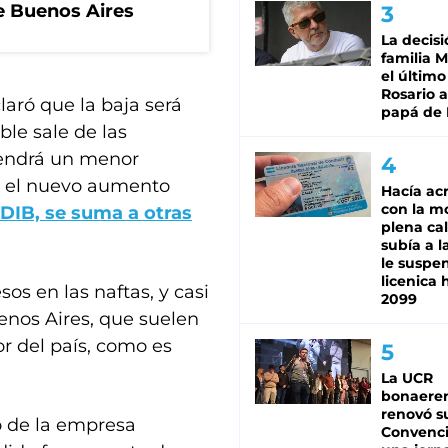
de Buenos Aires
La decisi
familia M
el último
Rosario a
aró que la baja será
papá de 
le sale de las
 tendrá un menor
or el nuevo aumento
Hacía ac
con la m
DIB, se suma a otras
plena cal
subía a l
le suspe
licenica 
os en las naftas, y casi
2099
uenos Aires, que suelen
or del país, como es
La UCR
bonaere
renovó s
o de la empresa
Convenc