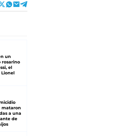
en un
 rosarino
si, el
 Lionel
micidio
: mataron
das a una
lante de
hijos