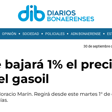
OPINIÓN
SOCIEDAD
POLICIALES
ADN BONAERENSE
ES
30 de septiembre 
bajará 1% el prec
el gasoil
oracio Marín. Regirá desde este martes 1° de
ías.