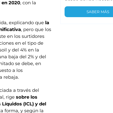
y en 2020
, con la
SABER MÁS
ida, explicando que
la
ificativa
, pero que los
te en los surtidores
iones en el tipo de
oil y del 4% en la
 una baja del 2% y del
mitado se debe, en
uesto a los
a rebaja.
ciada a través del
al, rige
sobre los
Líquidos (ICL) y del
a forma, y según la