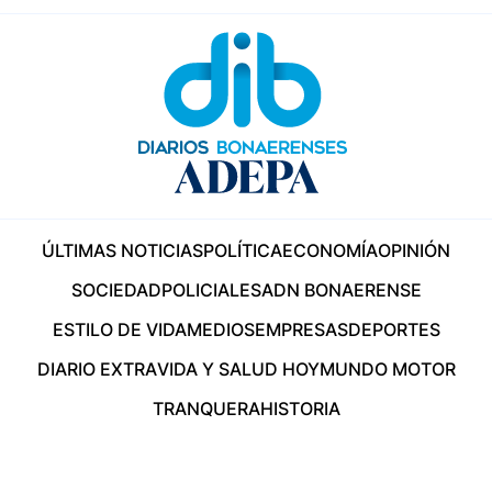
ÚLTIMAS NOTICIAS
POLÍTICA
ECONOMÍA
OPINIÓN
SOCIEDAD
POLICIALES
ADN BONAERENSE
ESTILO DE VIDA
MEDIOS
EMPRESAS
DEPORTES
DIARIO EXTRA
VIDA Y SALUD HOY
MUNDO MOTOR
TRANQUERA
HISTORIA