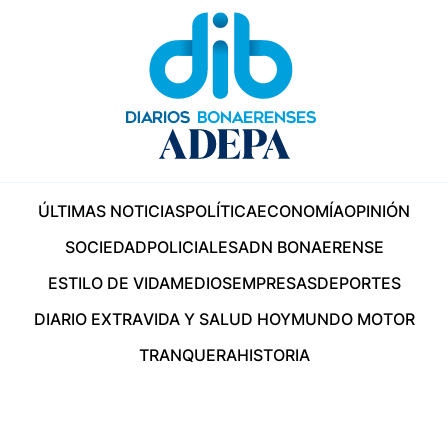
ÚLTIMAS NOTICIAS
POLÍTICA
ECONOMÍA
OPINIÓN
SOCIEDAD
POLICIALES
ADN BONAERENSE
ESTILO DE VIDA
MEDIOS
EMPRESAS
DEPORTES
DIARIO EXTRA
VIDA Y SALUD HOY
MUNDO MOTOR
TRANQUERA
HISTORIA