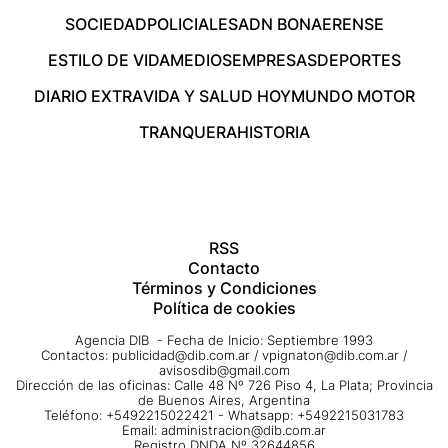
SOCIEDAD
POLICIALES
ADN BONAERENSE
ESTILO DE VIDA
MEDIOS
EMPRESAS
DEPORTES
DIARIO EXTRA
VIDA Y SALUD HOY
MUNDO MOTOR
TRANQUERA
HISTORIA
RSS
Contacto
Términos y Condiciones
Política de cookies
Agencia DIB - Fecha de Inicio: Septiembre 1993
Contactos:
publicidad@dib.com.ar
/
vpignaton@dib.com.ar
/
avisosdib@gmail.com
Dirección de las oficinas: Calle 48 Nº 726 Piso 4, La Plata; Provincia
de Buenos Aires, Argentina
Teléfono: +5492215022421 - Whatsapp: +5492215031783
Email:
administracion@dib.com.ar
Registro DNDA Nº 32644856