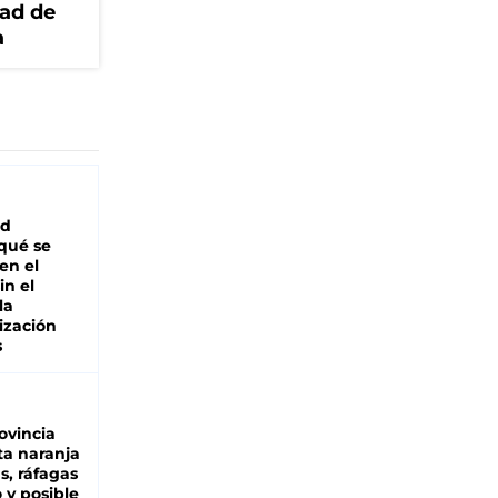
dad de
a
ad
 qué se
en el
in el
la
ización
s
ovincia
ta naranja
as, ráfagas
 y posible