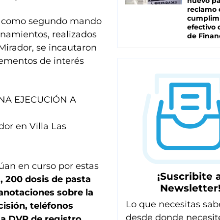
nuevo pa
reclamo 
cumplim
cado como segundo mando
efectivo 
lanamientos, realizados
de Finan
Mirador, se incautaron
lementos de interés
NA EJECUCIÓN A
or en Villa Las
úan en curso por estas
¡Suscribite a
a, 200 dosis de pasta
Newsletter
anotaciones sobre la
Lo que necesitas sab
isión, teléfonos
desde donde necesit
ma DVR de registro