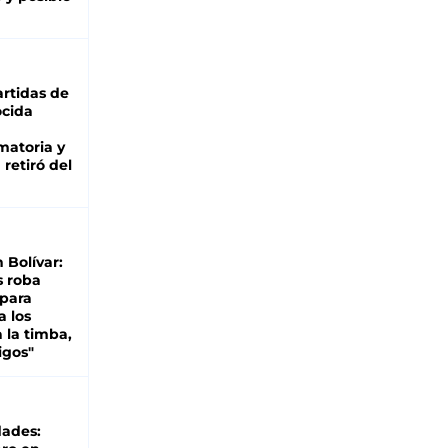
rtidas de
cida
matoria y
retiró del
n Bolívar:
s roba
 para
a los
 la timba,
igos"
dades: