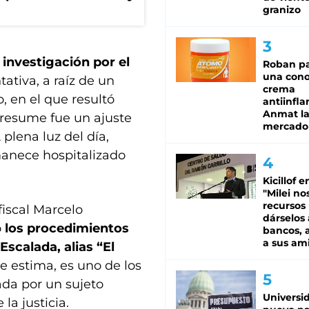
granizo
 investigación por el
Roban pa
una cono
ativa, a raíz de un
crema
, en el que resultó
antiinfla
Anmat la 
presume fue un ajuste
mercado
lena luz del día,
manece hospitalizado
Kicillof e
"Milei no
recursos
 fiscal Marcelo
dárselos 
ó
los procedimientos
bancos, a
a sus am
Escalada, alias “El
se estima, es uno de los
ada por un sujeto
Universi
la justicia.