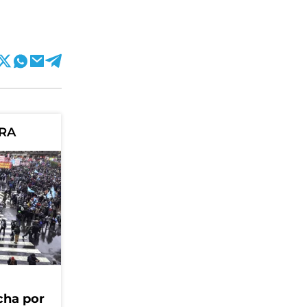
ORA
cha por