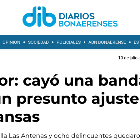
OPINIÓN
SOCIEDAD
POLICIALES
ADN BONAERENSE
ES
10 de julio
or: cayó una band
n presunto ajuste
ansas
villa Las Antenas y ocho delincuentes quedar