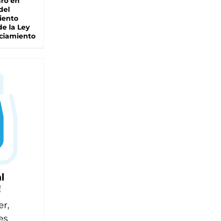
ro en
del
iento
de la Ley
ciamiento
l
!
er,
es