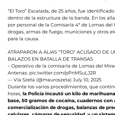
“El Toro” Escalada, de 25 años, fue identifi
dentro de la estructura de la banda. En los al
por personal de la Comisaría 4ª de Lomas del 
drogas, armas de fuego, municiones y otros e
para la causa.
ATRAPARON A ALIAS "TORO" ACUSADO DE U
BALAZOS EN BATALLA DE TRANSAS
– Operativo de la comisaría de Lomas del Mirad
Antenas.
pic.twitter.com/pPnMSuLJ2R
— Vía Szeta (@mauroszeta)
July 10, 2025
Durante los varios procedimientos, que contin
horas,
la Policía incautó un kilo de marihuan
base, 50 gramos de cocaína, cuadernos con 
comercialización de drogas, balanzas de prec
celulares, cámaras de seguridad, y un siste