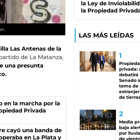
la Ley de Inviolabili
la Propiedad Privad
or.
LAS MÁS LEÍDAS
illa Las Antenas de la
 partido de La Matanza,
Propied
de una presunta
privada:
co.
debatirá 
Senado s
tema de 
extranjer
de tierra
o en la marcha por la
ropiedad Privada
Media pr
bajo aler
re cayó una banda de
por lluvi
operaba en La Plata y
de viento