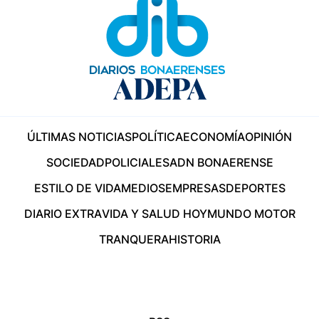
ÚLTIMAS NOTICIAS
POLÍTICA
ECONOMÍA
OPINIÓN
SOCIEDAD
POLICIALES
ADN BONAERENSE
ESTILO DE VIDA
MEDIOS
EMPRESAS
DEPORTES
DIARIO EXTRA
VIDA Y SALUD HOY
MUNDO MOTOR
TRANQUERA
HISTORIA