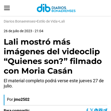
Diarios Bonaerenses
>
Estilo de Vida
>
Lali
26 de julio de 2023 - 21:04
Lali mostró más
imágenes del videoclip
“Quienes son?” filmado
con Moria Casán
El material completo podrá verse este jueves 27 de
julio.
Por
jmo2502
Para compartir: