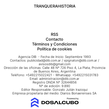
TRANQUERA
HISTORIA
RSS
Contacto
Términos y Condiciones
Política de cookies
Agencia DIB - Fecha de Inicio: Septiembre 1993
Contactos:
publicidad@dib.com.ar
/
vpignaton@dib.com.ar
/
avisosdib@gmail.com
Dirección de las oficinas: Calle 48 Nº 726 Piso 4, La Plata; Provincia
de Buenos Aires, Argentina
Teléfono: +5492215022421 - Whatsapp: +5492215031783
Email:
administracion@dib.com.ar
Registro DNDA Nº 32644856
Nº de edición: 9.890
Editor Responsable: Gonzalo Julián Irazoqui
Empresa propietaria del medio: Diarios Bonaerenses SA