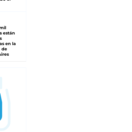
mil
s están
s
as en la
a de
ires