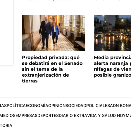
Propiedad privada: qué
Media provinci
se debatirá en el Senado
alerta naranja p
sin el tema de la
ráfagas de vie
extranjerización de
posible graniz
tierras
IAS
POLÍTICA
ECONOMÍA
OPINIÓN
SOCIEDAD
POLICIALES
ADN BONA
MEDIOS
EMPRESAS
DEPORTES
DIARIO EXTRA
VIDA Y SALUD HOY
M
STORIA