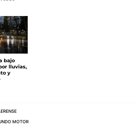
a bajo
or lluvias,
nto y
o
ERENSE
UNDO MOTOR