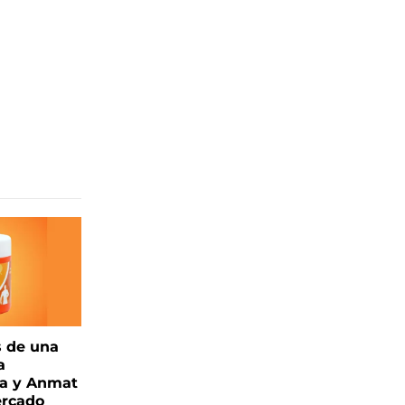
s de una
a
ia y Anmat
ercado