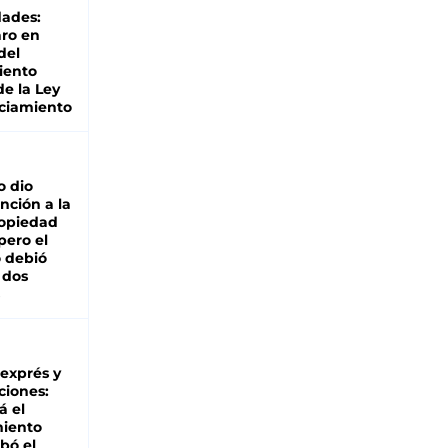
dades:
ro en
del
iento
de la Ley
ciamiento
o dio
nción a la
ropiedad
pero el
 debió
 dos
 exprés y
ciones:
á el
miento
bó el