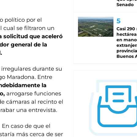
Senado
 político por el
 cual se filtraron un
Casi 290 
hectárea
a solicitud que aceleró
en mano
dor general de la
extranjer
provinci
.
Buenos A
irregulares durante su
ego Maradona. Entre
indebidamente la
ro,
arrogarse funciones
de cámaras al recinto el
grabar una entrevista.
 En caso de que el
 estaría más cerca de ser