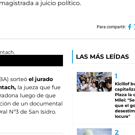
agistrada a juicio político.
Para compartir:
LAS MÁS LEÍDAS
BA) sorteó
el jurado
Kicillof 
ntach,
la jueza que fue
capitaliz
Plaza la 
aradona luego de que
Milei: "S
ación de un documental
que el g
desestim
ral Nº3 de San Isidro.
locura"