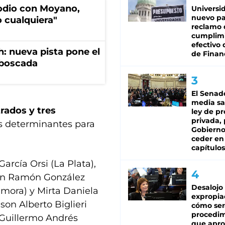
sodio con Moyano,
Universi
nuevo pa
 cualquiera"
reclamo 
cumplim
efectivo 
: nueva pista pone el
de Finan
mboscada
El Senad
media sa
rados y tres
ley de p
privada, 
es determinantes para
Gobierno
ceder en
capítulos
arcía Orsi (La Plata),
bián Ramón González
Desalojo
amora) y Mirta Daniela
expropia
son Alberto Biglieri
cómo ser
procedi
 Guillermo Andrés
que apro