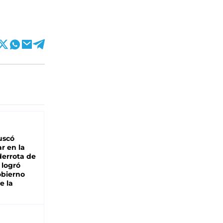
buscó
ar en la
derrota de
e logró
obierno
e la