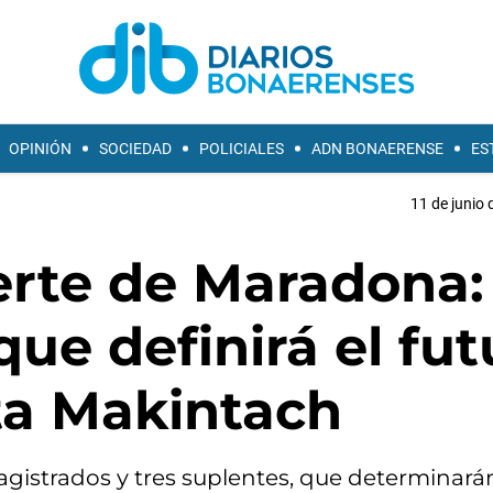
OPINIÓN
SOCIEDAD
POLICIALES
ADN BONAERENSE
ES
11 de junio 
erte de Maradona:
que definirá el fut
eta Makintach
istrados y tres suplentes, que determinarán