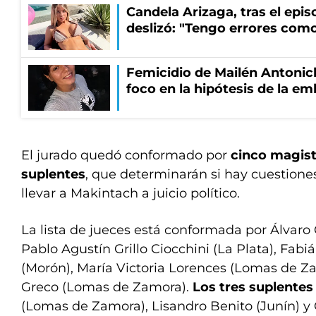
Candela Arizaga, tras el epi
deslizó: "Tengo errores como
Femicidio de Mailén Antonich
foco en la hipótesis de la e
El jurado quedó conformado por
cinco magist
suplentes
, que determinarán si hay cuestion
llevar a Makintach a juicio político.
La lista de jueces está conformada por Álvaro G
Pablo Agustín Grillo Ciocchini (La Plata), Fa
(Morón), María Victoria Lorences (Lomas de Z
Greco (Lomas de Zamora).
Los tres suplentes
(Lomas de Zamora), Lisandro Benito (Junín) y