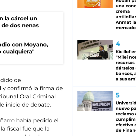
Roban pa
una cono
crema
antiinfla
 la cárcel un
Anmat la 
 de dos nenas
mercado
sodio con Moyano,
 cualquiera"
Kicillof e
"Milei no
recursos
dárselos 
bancos, a
a sus am
edido de
 y confirmó la firma de
Tribunal Oral Criminal
Universi
de inicio de debate.
nuevo pa
reclamo 
cumplim
ñarro había pedido el
efectivo 
a fiscal fue que la
de Finan