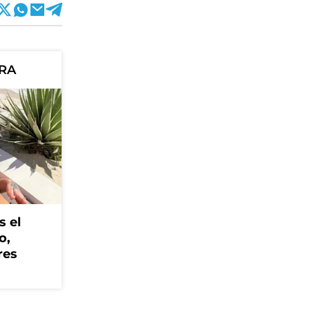
ORA
s el
o,
res