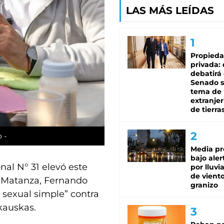
LAS MÁS LEÍDAS
Propied
privada:
debatirá 
Senado s
tema de 
extranjer
de tierra
 -
Media pr
bajo aler
nal N° 31 elevó este
por lluvi
de viento
La Matanza, Fernando
granizo
 sexual simple” contra
kauskas.