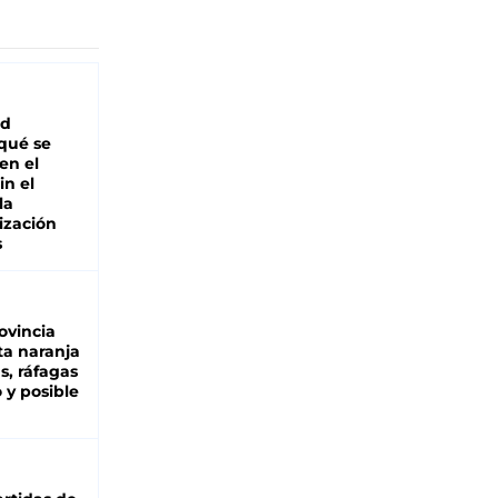
ad
 qué se
en el
in el
la
ización
s
ovincia
ta naranja
as, ráfagas
 y posible