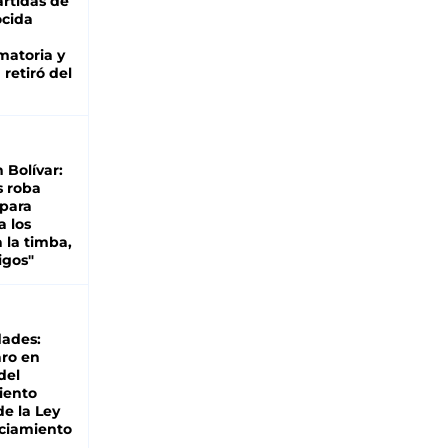
rtidas de
cida
matoria y
retiró del
n Bolívar:
s roba
 para
a los
 la timba,
igos"
dades:
ro en
del
iento
de la Ley
ciamiento