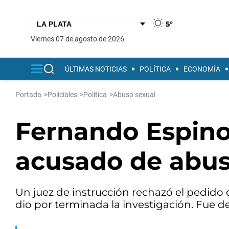
5°
viernes 07 de agosto de 2026
ÚLTIMAS NOTICIAS
POLÍTICA
ECONOMÍA
Portada
>
Policiales
>
Política
>
Abuso sexual
Fernando Espinoza
acusado de abus
Un juez de instrucción rechazó el pedido
dio por terminada la investigación. Fue d