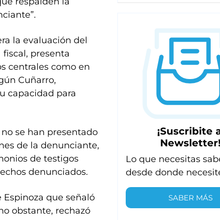
ue respalden la
nciante”.
ra la evaluación del
 fiscal, presenta
tos centrales como en
egún Cuñarro,
 su capacidad para
¡Suscribite a
 no se han presentado
Newsletter
nes de la denunciante,
monios de testigos
Lo que necesitas sab
hechos denunciados.
desde donde necesit
 Espinoza que señaló
SABER MÁS
 no obstante, rechazó