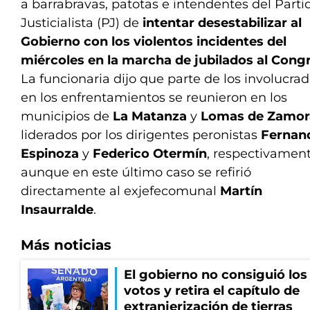
a barrabravas, patotas e intendentes del Parti
Justicialista (PJ) de
intentar desestabilizar al
Gobierno con los violentos incidentes del
miércoles en la marcha de jubilados al Cong
La funcionaria dijo que parte de los involucra
en los enfrentamientos se reunieron en los
municipios de
La Matanza
y
Lomas de Zamor
liderados por los dirigentes peronistas
Fernan
Espinoza
y
Federico Otermín
, respectivament
aunque en este último caso se refirió
directamente al exjefecomunal
Martín
Insaurralde
.
Más noticias
El gobierno no consiguió los
votos y retira el capítulo de
extranjerización de tierras