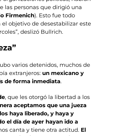
e las personas que dirigió una
io Firmenich
). Esto fue todo
el objetivo de desestabilizar este
coles”, deslizó Bullrich.
eza”
 hubo varios detenidos, muchos de
bía extranjeros:
un mexicano y
ís de forma inmediata
.
de
, que les otorgó la libertad a los
nera aceptamos que una jueza
os haya liberado, y haya y
o el día de ayer hayan ido a
hos canta y tiene otra actitud.
El