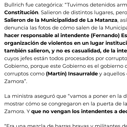
Bullrich fue categórica: “Tuvimos detenidos arm
Constitución
. Salieron de distintos lugares, p
Salieron de la Municipalidad de La Matanza
, a
denuncia las fotos de cómo salen de la Munici
hacer responsable al intendente (Fernando) E
organización de violentos en un lugar instituc
también salieron, y no es casualidad, de la i
cuyos jefes están todos procesados por corrupto
Gobierno, porque este Gobierno es el gobierno qu
corruptos como
(Martín) Insaurralde
y aquellos
Zamora”.
La ministra aseguró que “vamos a poner en la d
mostrar cómo se congregaron en la puerta de l
Zamora. Y
que no vengan los intendentes a dec
“Era una mezcla de barras bravas y militantes d