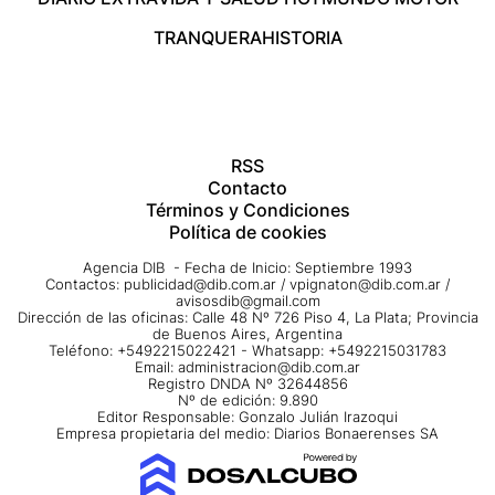
TRANQUERA
HISTORIA
RSS
Contacto
Términos y Condiciones
Política de cookies
Agencia DIB - Fecha de Inicio: Septiembre 1993
Contactos:
publicidad@dib.com.ar
/
vpignaton@dib.com.ar
/
avisosdib@gmail.com
Dirección de las oficinas: Calle 48 Nº 726 Piso 4, La Plata; Provincia
de Buenos Aires, Argentina
Teléfono: +5492215022421 - Whatsapp: +5492215031783
Email:
administracion@dib.com.ar
Registro DNDA Nº 32644856
Nº de edición: 9.890
Editor Responsable: Gonzalo Julián Irazoqui
Empresa propietaria del medio: Diarios Bonaerenses SA