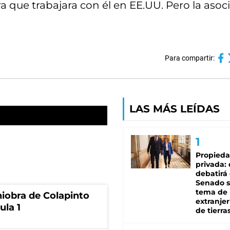
a que trabajara con él en EE.UU. Pero la asoc
Para compartir:
LAS MÁS LEÍDAS
Propied
privada:
debatirá 
Senado s
tema de 
niobra de Colapinto
extranjer
ula 1
de tierra