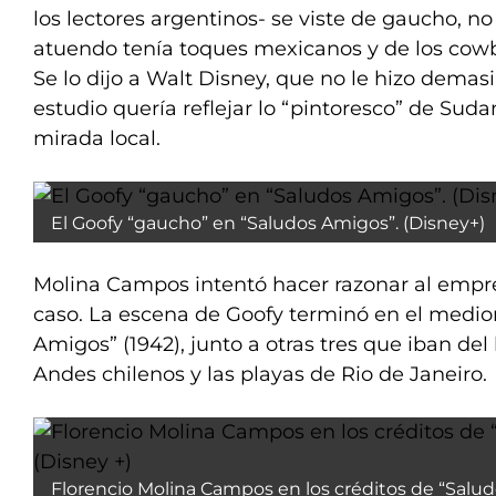
los lectores argentinos- se viste de gaucho, no
atuendo tenía toques mexicanos y de los cow
Se lo dijo a Walt Disney, que no le hizo demas
estudio quería reflejar lo “pintoresco” de Su
mirada local.
El Goofy “gaucho” en “Saludos Amigos”. (Disney+)
Molina Campos intentó hacer razonar al empr
caso. La escena de Goofy terminó en el medio
Amigos” (1942), junto a otras tres que iban del 
Andes chilenos y las playas de Rio de Janeiro.
Florencio Molina Campos en los créditos de “Salud