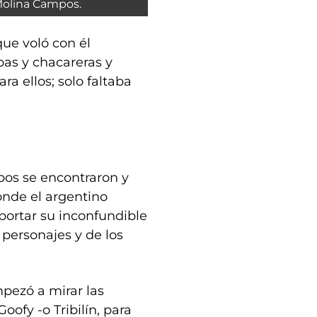
Molina Campos.
que voló con él
as y chacareras y
ra ellos; solo faltaba
mpos se encontraron y
donde el argentino
aportar su inconfundible
 personajes y de los
pezó a mirar las
ofy -o Tribilín, para