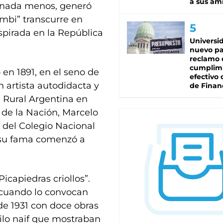
a sus am
 nada menos, generó
ambi” transcurre en
spirada en la República
Universi
nuevo pa
reclamo 
cumplim
en 1891, en el seno de
efectivo 
n artista autodidacta y
de Finan
d Rural Argentina en
 de la Nación, Marcelo
e del Colegio Nacional
 su fama comenzó a
Picapiedras criollos”.
 cuando lo convocan
de 1931 con doce obras
tilo naif que mostraban