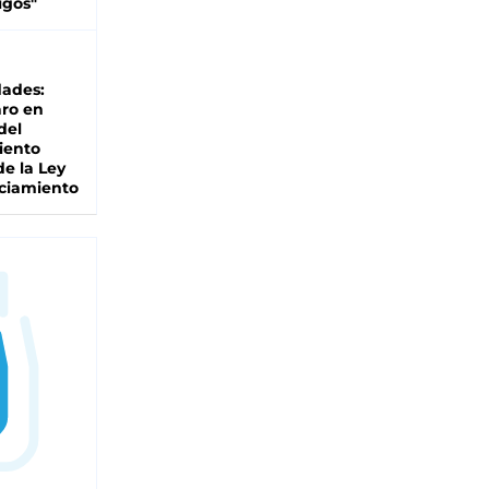
igos"
dades:
ro en
del
iento
de la Ley
ciamiento