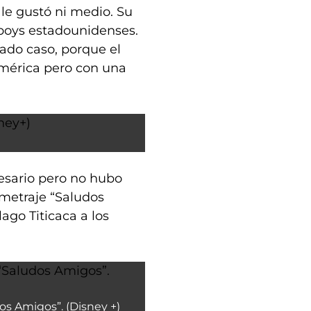
 le gustó ni medio. Su
boys estadounidenses.
iado caso, porque el
damérica pero con una
esario pero no hubo
metraje “Saludos
lago Titicaca a los
os Amigos”. (Disney +)