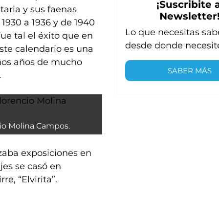
¡Suscribite a
aria y sus faenas
Newsletter
1930 a 1936 y de 1940
Lo que necesitas sab
Fue tal el éxito que en
desde donde necesit
Este calendario es una
gunos años de mucho
SABER MÁS
.
cio Molina Campos.
izaba exposiciones en
jes se casó en
e, “Elvirita”.