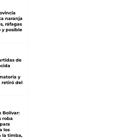
ovincia
ta naranja
as, ráfagas
 y posible
rtidas de
cida
matoria y
retiró del
n Bolívar:
s roba
 para
a los
 la timba,