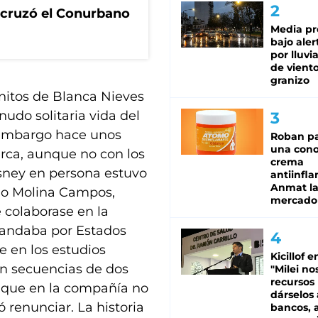
I cruzó el Conurbano
Media pr
bajo aler
por lluvi
de viento
granizo
nitos de Blanca Nieves
nudo solitaria vida del
 embargo hace unos
Roban pa
una cono
ca, aunque no con los
crema
isney en persona estuvo
antiinfla
Anmat la 
cio Molina Campos,
mercado
 colaborase en la
o andaba por Estados
e en los estudios
Kicillof e
en secuencias de dos
"Milei no
recursos
 que en la compañía no
dárselos 
 renunciar. La historia
bancos, a