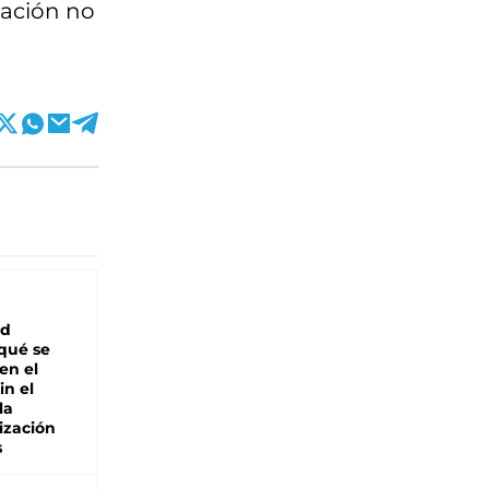
iación no
ad
 qué se
en el
in el
la
ización
s