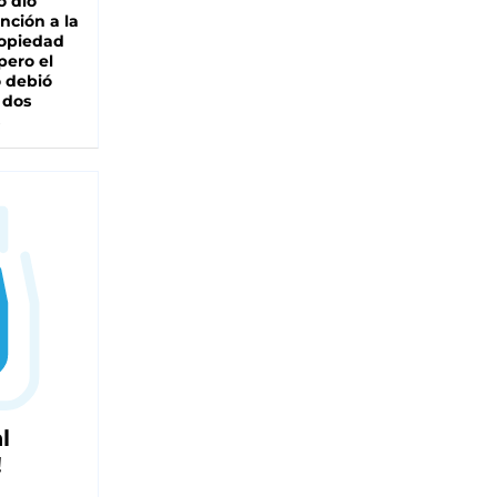
o dio
nción a la
ropiedad
pero el
 debió
 dos
l
!