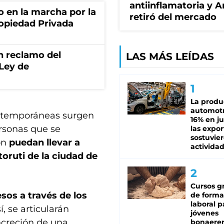
antiinflamatoria y 
o en la marcha por la
retiró del mercado
ropiedad Privada
n reclamo del
LAS MÁS LEÍDAS
 Ley de
La produ
automotr
ontemporáneas surgen
16% en ju
rsonas que se
las expo
sostuvier
ón
puedan llevar a
activida
oruti de la ciudad de
Cursos gr
sos a través de los
de forma
laboral p
í, se articularán
jóvenes
ncreción de una
bonaere