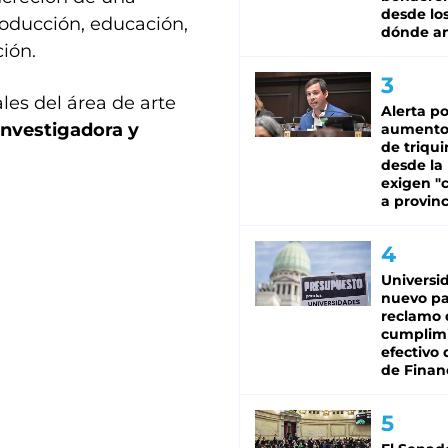
desde los
oducción, educación,
dónde an
ión.
les del área de arte
Alerta po
investigadora y
aumento
de triqui
desde la
exigen "c
a provinc
Universi
nuevo pa
reclamo 
cumplim
efectivo 
de Finan