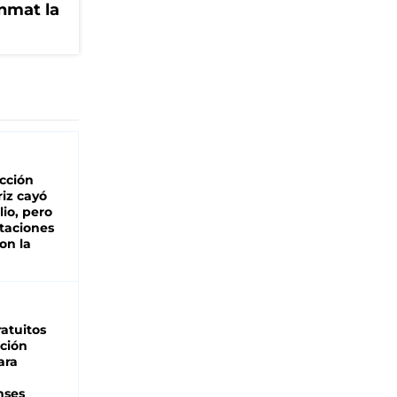
Anmat la
cción
iz cayó
lio, pero
rtaciones
on la
d
atuitos
ción
ara
nses