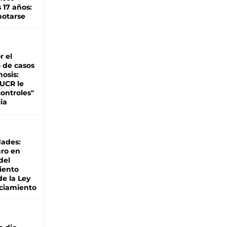
 17 años:
otarse
r el
 de casos
nosis:
 UCR le
ontroles"
ia
dades:
ro en
del
iento
de la Ley
ciamiento