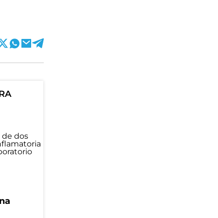
ORA
una