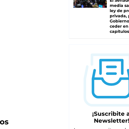
El Senad
media sa
ley de p
privada, 
Gobierno
ceder en
capítulos
¡Suscribite a
Newsletter
zos