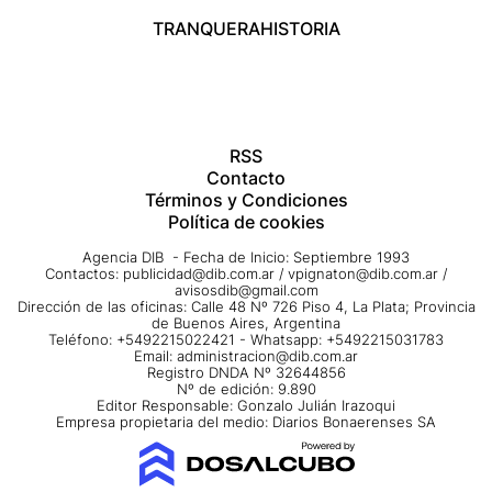
TRANQUERA
HISTORIA
RSS
Contacto
Términos y Condiciones
Política de cookies
Agencia DIB - Fecha de Inicio: Septiembre 1993
Contactos:
publicidad@dib.com.ar
/
vpignaton@dib.com.ar
/
avisosdib@gmail.com
Dirección de las oficinas: Calle 48 Nº 726 Piso 4, La Plata; Provincia
de Buenos Aires, Argentina
Teléfono: +5492215022421 - Whatsapp: +5492215031783
Email:
administracion@dib.com.ar
Registro DNDA Nº 32644856
Nº de edición: 9.890
Editor Responsable: Gonzalo Julián Irazoqui
Empresa propietaria del medio: Diarios Bonaerenses SA