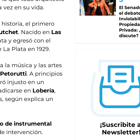
vez en su vida.
El Senad
el debat
Inviolabi
istoria, el primero
Propied
Privada:
utchet
. Nacido en
Las
discute?
ata y egresó con el
 La Plata en 1929.
 la música y las artes
 Petorutti
. A principios
ró injusto en un
radicarse en
Lobería
,
s, según explica un
lo de instrumental
¡Suscribite a
Newsletter
e intervención.