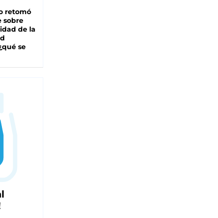
o retomó
e sobre
lidad de la
ad
 ¿qué se
l
!