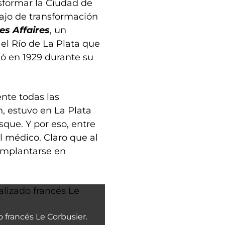
sformar la Ciudad de
bajo de transformación
es Affaires
, un
el Río de La Plata que
dó en 1929 durante su
ente todas las
n, estuvo en La Plata
que. Y por eso, entre
l médico. Claro que al
 implantarse en
o francés Le Corbusier.