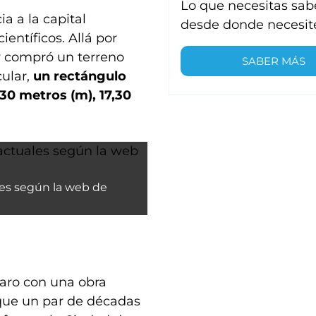
Lo que necesitas sab
a a la capital
desde donde necesit
ientíficos. Allá por
y compró un terreno
SABER MÁS
cular,
un rectángulo
30 metros (m), 17,30
les según la web de
raro con una obra
 que un par de décadas