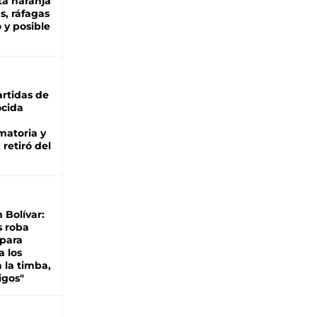
ta naranja
as, ráfagas
 y posible
rtidas de
cida
matoria y
retiró del
n Bolívar:
s roba
 para
a los
 la timba,
igos"