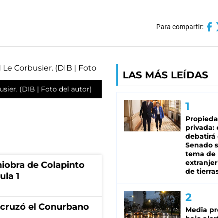
Para compartir:
LAS MÁS LEÍDAS
sier. (DIB | Foto del autor)
Propied
privada:
debatirá 
Senado s
tema de 
extranjer
niobra de Colapinto
de tierra
ula 1
I cruzó el Conurbano
Media pr