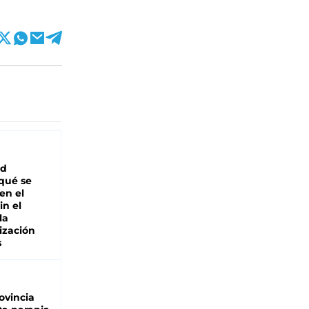
ad
 qué se
en el
in el
la
ización
s
ovincia