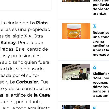
bajo aler
por lluvi
de viento
granizo
 la ciudad de
La Plata
 ellas es una propiedad
Roban pa
s del siglo XIX. Otra
una cono
crema
 Kálnay
. Pero la que
antiinfla
iradas. Es el centro de
Anmat la 
mercado
sos y profesionales,
 su diseño quien fuera
tad del siglo pasado.
Kicillof e
creada por el suizo-
"Milei no
ecir,
Le Corbusier
. Fue
recursos
dárselos 
e y de su construcción
bancos, a
ms
, el artífice de
la Casa
a sus am
utchet, por lo tanto,
 la que todo arquitecto