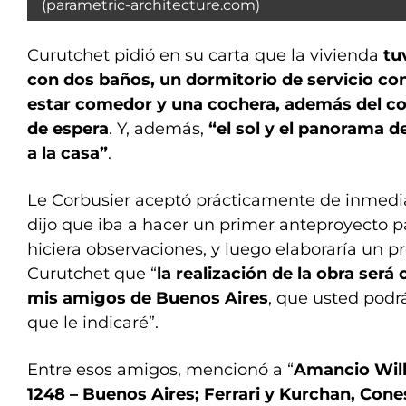
(parametric-architecture.com)
Curutchet pidió en su carta que la vivienda
tu
con dos baños, un dormitorio de servicio con 
estar comedor y una cochera, además del con
de espera
. Y, además,
“el sol y el panorama 
a la casa”
.
Le Corbusier aceptó prácticamente de inmedia
dijo que iba a hacer un primer anteproyecto p
hiciera observaciones, y luego elaboraría un pro
Curutchet que “
la realización de la obra será
mis amigos de Buenos Aires
, que usted podrá
que le indicaré”.
Entre esos amigos, mencionó a “
Amancio Willi
1248 – Buenos Aires; Ferrari y Kurchan, Cone