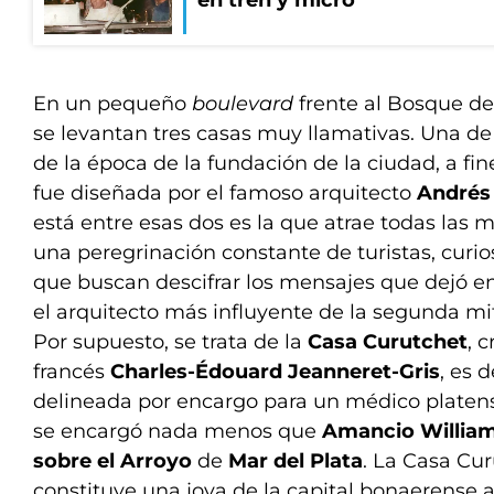
en tren y micro
En un pequeño
boulevard
frente al Bosque de
se levantan tres casas muy llamativas. Una de
de la época de la fundación de la ciudad, a fine
fue diseñada por el famoso arquitecto
Andrés
está entre esas dos es la que atrae todas las m
una peregrinación constante de turistas, curio
que buscan descifrar los mensajes que dejó en
el arquitecto más influyente de la segunda mi
Por supuesto, se trata de la
Casa Curutchet
, 
francés
Charles-Édouard Jeanneret-Gris
, es d
delineada por encargo para un médico platens
se encargó nada menos que
Amancio Willia
sobre el Arroyo
de
Mar del Plata
. La Casa Cur
constituye una joya de la capital bonaerense a