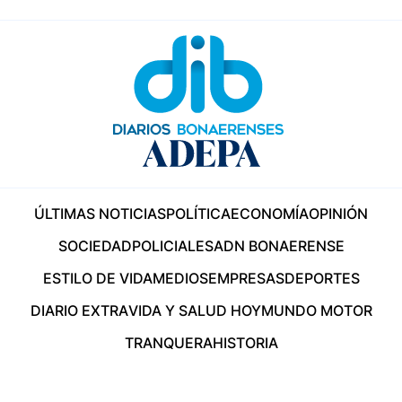
ÚLTIMAS NOTICIAS
POLÍTICA
ECONOMÍA
OPINIÓN
SOCIEDAD
POLICIALES
ADN BONAERENSE
ESTILO DE VIDA
MEDIOS
EMPRESAS
DEPORTES
DIARIO EXTRA
VIDA Y SALUD HOY
MUNDO MOTOR
TRANQUERA
HISTORIA