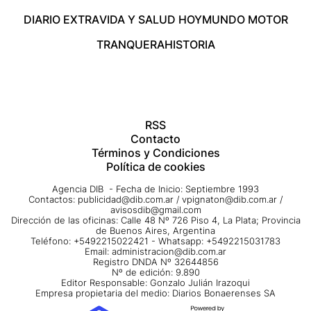
DIARIO EXTRA
VIDA Y SALUD HOY
MUNDO MOTOR
TRANQUERA
HISTORIA
RSS
Contacto
Términos y Condiciones
Política de cookies
Agencia DIB - Fecha de Inicio: Septiembre 1993
Contactos:
publicidad@dib.com.ar
/
vpignaton@dib.com.ar
/
avisosdib@gmail.com
Dirección de las oficinas: Calle 48 Nº 726 Piso 4, La Plata; Provincia
de Buenos Aires, Argentina
Teléfono: +5492215022421 - Whatsapp: +5492215031783
Email:
administracion@dib.com.ar
Registro DNDA Nº 32644856
Nº de edición: 9.890
Editor Responsable: Gonzalo Julián Irazoqui
Empresa propietaria del medio: Diarios Bonaerenses SA