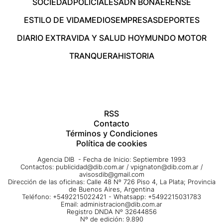
SOCIEDAD
POLICIALES
ADN BONAERENSE
ESTILO DE VIDA
MEDIOS
EMPRESAS
DEPORTES
DIARIO EXTRA
VIDA Y SALUD HOY
MUNDO MOTOR
TRANQUERA
HISTORIA
RSS
Contacto
Términos y Condiciones
Política de cookies
Agencia DIB - Fecha de Inicio: Septiembre 1993
Contactos:
publicidad@dib.com.ar
/
vpignaton@dib.com.ar
/
avisosdib@gmail.com
Dirección de las oficinas: Calle 48 Nº 726 Piso 4, La Plata; Provincia
de Buenos Aires, Argentina
Teléfono: +5492215022421 - Whatsapp: +5492215031783
Email:
administracion@dib.com.ar
Registro DNDA Nº 32644856
Nº de edición: 9.890