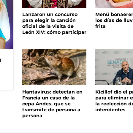
Lanzaron un concurso
Menú bonaeren
para elegir la canción
los días de lluv
oficial de la visita de
frita
León XIV: cómo participar
n
Hantavirus: detectan en
Kicillof dio el
Francia un caso de la
para eliminar e
cepa Andes, que se
la reelección d
transmite de persona a
intendentes
persona