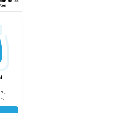
ción de los
tes
l
!
er,
es