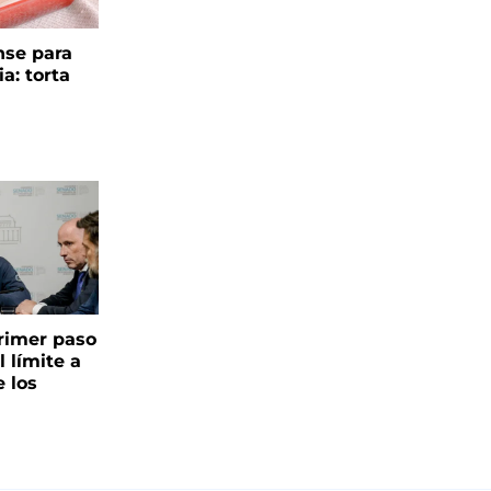
se para
ia: torta
 primer paso
l límite a
e los