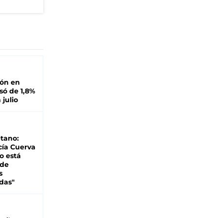
ión en
ó de 1,8%
 julio
tano:
cía Cuerva
o está
 de
s
das"