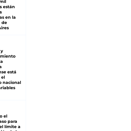
mil
s están
s
as en la
a de
ires
 y
miento
la
a
se está
 el
 nacional
riables
io el
aso para
el límite a