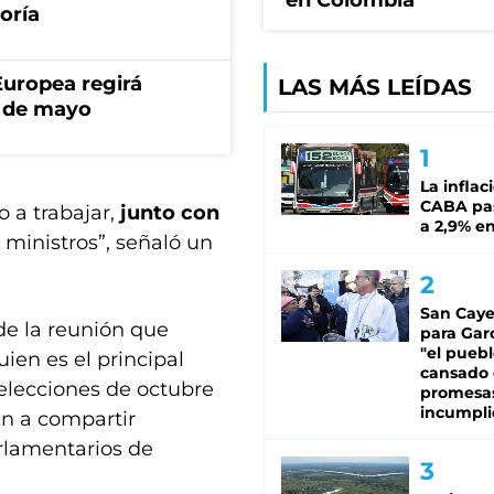
en Colombia
oría
uropea regirá
LAS MÁS LEÍDAS
º de mayo
La inflac
CABA pas
 a trabajar,
junto con
a 2,9% en
s ministros”, señaló un
San Caye
de la reunión que
para Gar
"el puebl
quien es el principal
cansado
 elecciones de octubre
promesa
incumpli
án a compartir
rlamentarios de