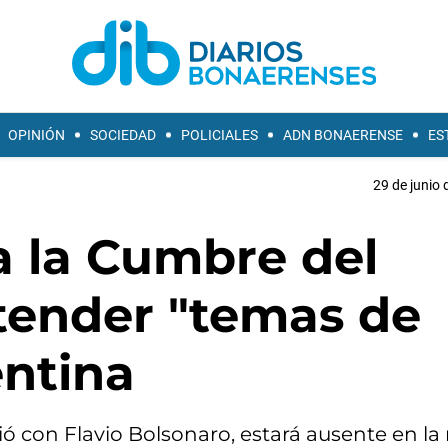
OPINIÓN
SOCIEDAD
POLICIALES
ADN BONAERENSE
ES
29 de junio 
 a la Cumbre del
tender "temas de
entina
nió con Flavio Bolsonaro, estará ausente en la