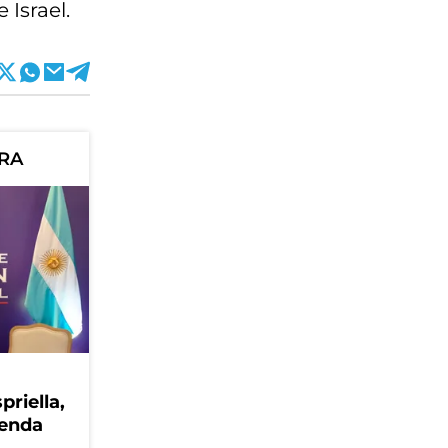
Israel.
ORA
priella,
genda