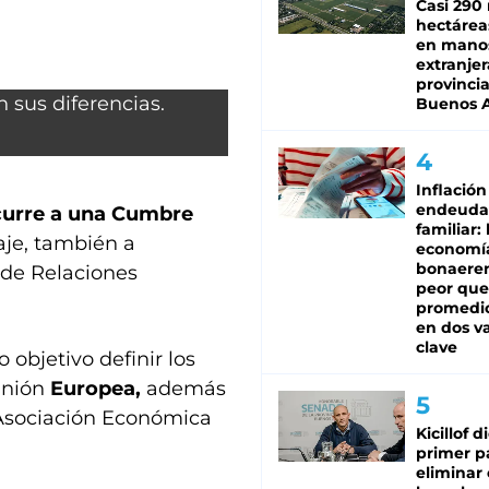
Casi 290 
hectárea
en mano
extranjer
provinci
Buenos A
Inflación
endeuda
ncurre a una Cumbre
familiar: 
iaje, también a
economí
bonaeren
 de Relaciones
peor que
promedio
en dos va
clave
objetivo definir los
 Unión
Europea,
además
 Asociación Económica
Kicillof d
primer p
eliminar 