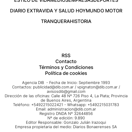
DIARIO EXTRA
VIDA Y SALUD HOY
MUNDO MOTOR
TRANQUERA
HISTORIA
RSS
Contacto
Términos y Condiciones
Política de cookies
Agencia DIB - Fecha de Inicio: Septiembre 1993
Contactos:
publicidad@dib.com.ar
/
vpignaton@dib.com.ar
/
avisosdib@gmail.com
Dirección de las oficinas: Calle 48 Nº 726 Piso 4, La Plata; Provincia
de Buenos Aires, Argentina
Teléfono: +5492215022421 - Whatsapp: +5492215031783
Email:
administracion@dib.com.ar
Registro DNDA Nº 32644856
Nº de edición: 9.890
Editor Responsable: Gonzalo Julián Irazoqui
Empresa propietaria del medio: Diarios Bonaerenses SA