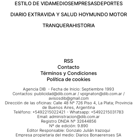
ESTILO DE VIDA
MEDIOS
EMPRESAS
DEPORTES
DIARIO EXTRA
VIDA Y SALUD HOY
MUNDO MOTOR
TRANQUERA
HISTORIA
RSS
Contacto
Términos y Condiciones
Política de cookies
Agencia DIB - Fecha de Inicio: Septiembre 1993
Contactos:
publicidad@dib.com.ar
/
vpignaton@dib.com.ar
/
avisosdib@gmail.com
Dirección de las oficinas: Calle 48 Nº 726 Piso 4, La Plata; Provincia
de Buenos Aires, Argentina
Teléfono: +5492215022421 - Whatsapp: +5492215031783
Email:
administracion@dib.com.ar
Registro DNDA Nº 32644856
Nº de edición: 9.890
Editor Responsable: Gonzalo Julián Irazoqui
Empresa propietaria del medio: Diarios Bonaerenses SA