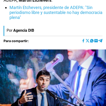
ADEPA,
Martín Etchevers
.
Martín Etchevers, presidente de ADEPA: "Sin
periodismo libre y sustentable no hay democracia
plena"
Por
Agencia DIB
Para compartir: