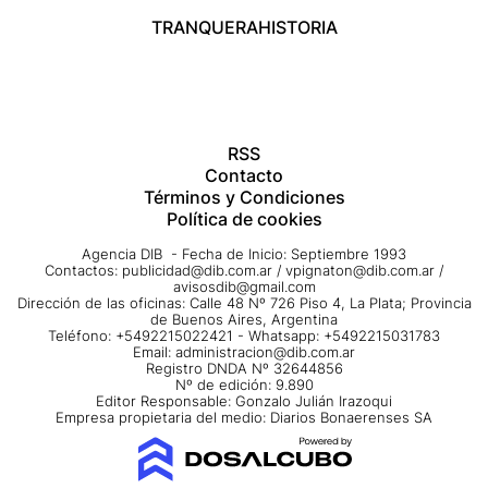
TRANQUERA
HISTORIA
RSS
Contacto
Términos y Condiciones
Política de cookies
Agencia DIB - Fecha de Inicio: Septiembre 1993
Contactos:
publicidad@dib.com.ar
/
vpignaton@dib.com.ar
/
avisosdib@gmail.com
Dirección de las oficinas: Calle 48 Nº 726 Piso 4, La Plata; Provincia
de Buenos Aires, Argentina
Teléfono: +5492215022421 - Whatsapp: +5492215031783
Email:
administracion@dib.com.ar
Registro DNDA Nº 32644856
Nº de edición: 9.890
Editor Responsable: Gonzalo Julián Irazoqui
Empresa propietaria del medio: Diarios Bonaerenses SA