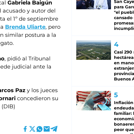
San Caye
cal
Gabriela Baigún
para Gar
l acusado y autor del
"el puebl
cansado
ta el 1º de septiembre
promesa
 a
Brenda Uliarte
, pero
incumpli
en similar postura a la
egato.
Casi 290 
hectárea
no
, pidió al Tribunal
en mano
ede judicial ante la
extranjer
provinci
Buenos A
rcos Paz
y los jueces
ornari
concedieron su
Inflación
 (DIB)
endeuda
familiar: 
economí
bonaeren
peor que