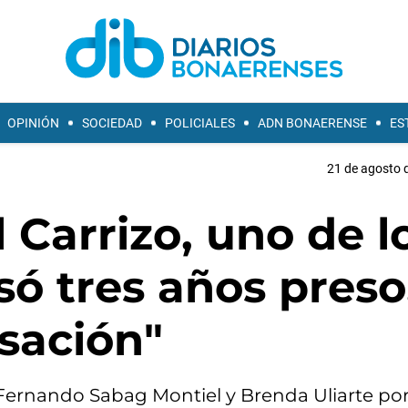
OPINIÓN
SOCIEDAD
POLICIALES
ADN BONAERENSE
ES
21 de agosto d
 Carrizo, uno de l
só tres años preso
usación"
 Fernando Sabag Montiel y Brenda Uliarte por