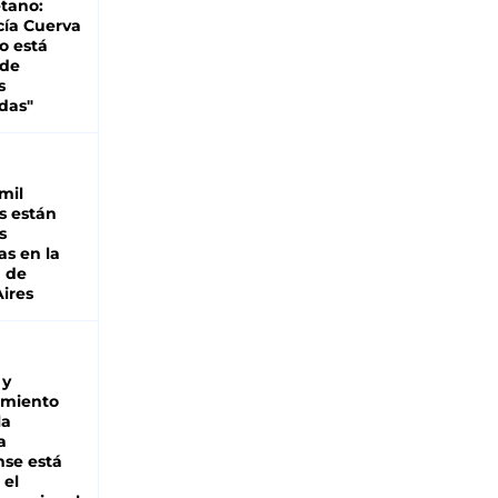
tano:
cía Cuerva
o está
 de
s
das"
mil
s están
s
as en la
a de
ires
 y
miento
la
a
se está
 el