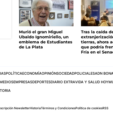
Murió el gran Miguel
Tras la caída d
Ubaldo Ignomiriello, un
extranjerizaci
emblema de Estudiantes
tierras, ahora 
de La Plata
que podría fre
Fría en el Sen
IAS
POLÍTICA
ECONOMÍA
OPINIÓN
SOCIEDAD
POLICIALES
ADN BONA
MEDIOS
EMPRESAS
DEPORTES
DIARIO EXTRA
VIDA Y SALUD HOY
M
STORIA
scripción Newsletter
Historia
Términos y Condiciones
Política de cookies
RSS