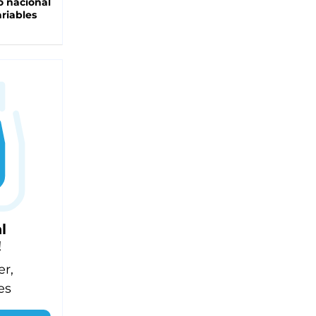
 nacional
riables
l
!
er,
es