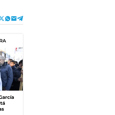
ORA
García
stá
as