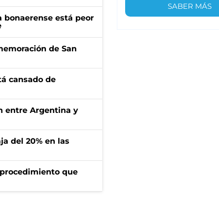
SABER MÁS
a bonaerense está peor
e
onmemoración de San
stá cansado de
ón entre Argentina y
aja del 20% en las
l procedimiento que