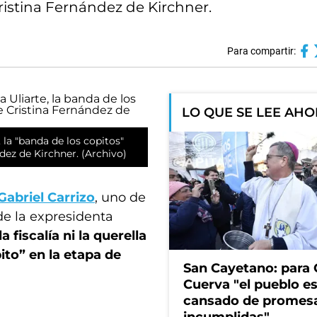
ristina Fernández de Kirchner.
Para compartir:
LO QUE SE LEE AH
 la "banda de los copitos"
dez de Kirchner. (Archivo)
Gabriel Carrizo
, uno de
e la expresidenta
la fiscalía ni la querella
to” en la etapa de
San Cayetano: para 
Cuerva "el pueblo e
cansado de promes