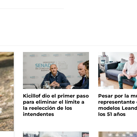
Kicillof dio el primer paso
Pesar por la m
para eliminar el límite a
representante
la reelección de los
modelos Leand
intendentes
los 51 años