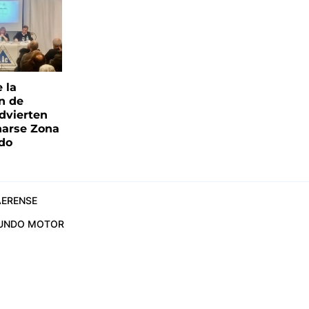
e la
ón de
advierten
narse Zona
ado
ERENSE
UNDO MOTOR