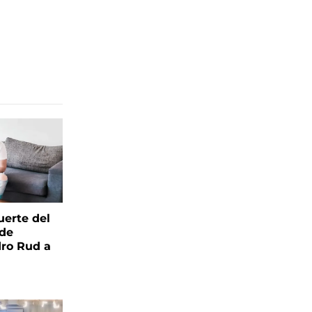
uerte del
 de
ro Rud a