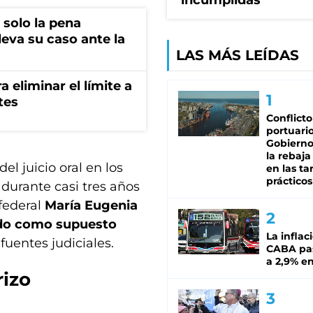
incumplidas"
 solo la pena
lleva su caso ante la
LAS MÁS LEÍDAS
a eliminar el límite a
tes
Conflicto
portuario
Gobierno 
la rebaja
el juicio oral en los
en las tar
prácticos
o durante casi tres años
federal
María Eugenia
do como supuesto
La inflac
fuentes judiciales.
CABA pas
a 2,9% en
rizo